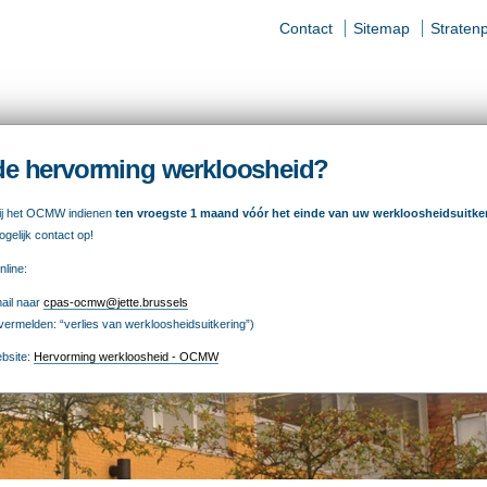
Contact
Sitemap
Straten
jke
elen
 de hervorming werkloosheid?
TSCHAPPELIJK
TEWERKSTELLING
VOEDSELHULP
bij het OCMW indienen
ten vroegste 1 maand vóór het einde van uw werkloosheidsuitker
ZIJN
gelijk contact op!
line:
ail naar
cpas-ocmw@jette.brussels
vermelden: “verlies van werkloosheidsuitkering”)
ebsite:
Hervorming werkloosheid - OCMW