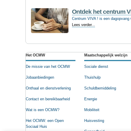
sociaal
en
Ontdek het centrum V
solidair’
Centrum VIVA ! is een dagopvang wa
bekend
Ontdek
Lees verder...
-
het
centrum
Document
VIVA!
acties
-
Het OCMW
Maatschappelijk welzijn
De missie van het OCMW
Sociale dienst
Jobaanbiedingen
Thuishulp
Onthaal en dienstverlening
Schuldbemiddeling
Contact en bereikbaarheid
Energie
Wat is een OCMW?
Mobiliteit
Het OCMW: een Open
Huisvesting
Sociaal Huis