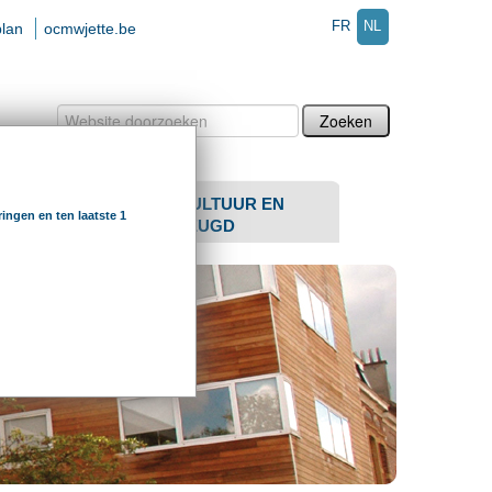
FR
NL
plan
ocmwjette.be
Zoek
Geavanceerd
zoeken...
SENIOREN
CULTUUR EN
ingen en ten laatste 1
JEUGD