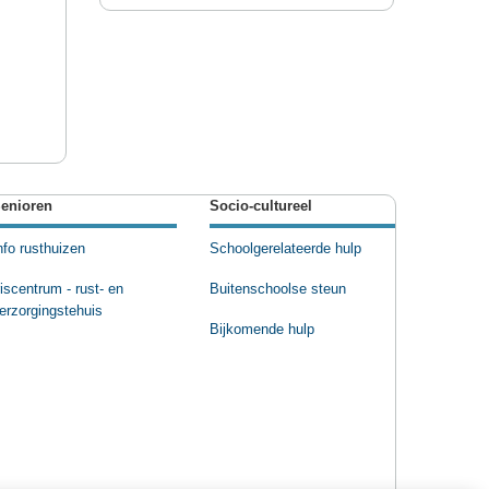
enioren
Socio-cultureel
nfo rusthuizen
Schoolgerelateerde hulp
riscentrum - rust- en
Buitenschoolse steun
erzorgingstehuis
Bijkomende hulp