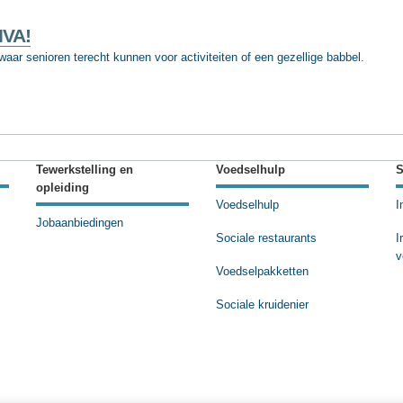
IVA!
ar senioren terecht kunnen voor activiteiten of een gezellige babbel.
Tewerkstelling en
Voedselhulp
S
opleiding
Voedselhulp
I
Jobaanbiedingen
Sociale restaurants
I
v
Voedselpakketten
Sociale kruidenier