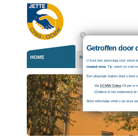
Persoonli
hulpmidd
Close
this
box.
Getroffen door
HOME
HET OCMW
MAA
U kunt een aanvraag voor steun 
WEL
maand erna
. Tip: neem zo snel mo
Een afspraak maken doet u best on
Via
OCMW Online
Of per e-m
(Gelieve in het onderwerp te 
Meer informatie vindt u op onze w