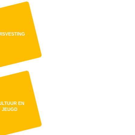
ISVESTING
ULTUUR EN
JEUGD