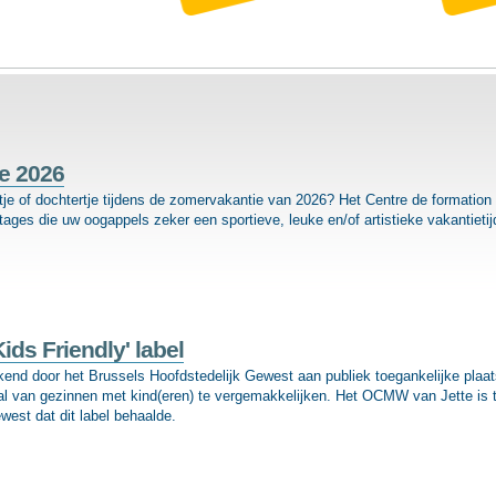
e 2026
je of dochtertje tijdens de zomervakantie van 2026? Het Centre de formation
tages die uw oogappels zeker een sportieve, leuke en/of artistieke vakantietij
ds Friendly' label
­kend door het Brussels Hoofdstedelijk Gewest aan publiek toegankelijke plaa
al van gezinnen met kind(eren) te vergemakkelijken. Het OCMW van Jette is t
est dat dit label behaalde.