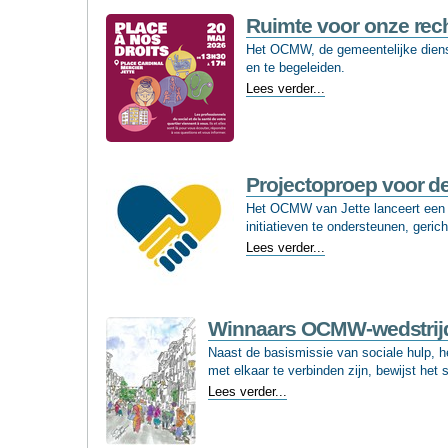
'Kids
Friendly'
Ruimte voor onze rec
label
Het OCMW, de gemeentelijke dienst
-
en te begeleiden.
Ruimte
Lees verder...
voor
onze
rechten
-
Projectoproep voor de
Het OCMW van Jette lanceert een pr
initiatieven te ondersteunen, geric
Projectoproep
Lees verder...
voor
de
Jetse
sociale
Winnaars OCMW-wedstrijd ‘
actoren
Naast de basismissie van sociale hulp, 
-
met elkaar te verbin­den zijn, bewijst het
Winnaars
Lees verder...
OCMW-
wedstrijd
‘Jette,