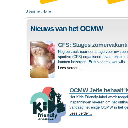
U bent hier:
Home
Nieuws van het OCMW
CFS: Stages zomervakanti
Nog op zoek naar een stage voor uw zoont
sportive (CFS) organiseert alvast enkele s
kunnen be­zorgen. Er is voor elk wat wils.
CFS:
Lees verder...
Stages
zomervakantie
2026
-
OCMW Jette behaalt 'Ki
Het Kids Friendly-label wordt toege
inspanningen leveren om het ontha
vandaag het enige OCMW in het gew
OCMW
Lees verder...
Jette
behaalt