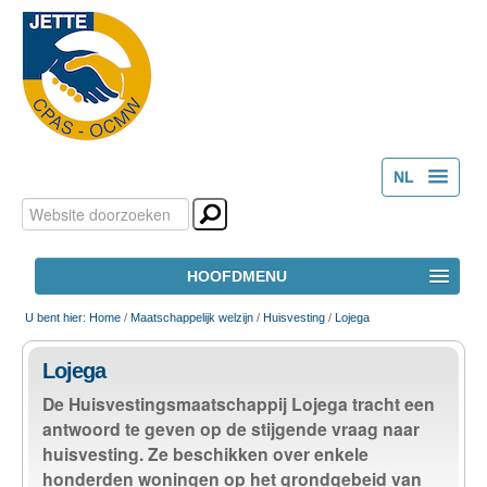
NL
Zoek
Persoonlijke
FR
hulpmiddelen
Geavanceerd
HOOFDMENU
zoeken...
HOME
U bent hier:
Home
/
Maatschappelijk welzijn
/
Huisvesting
/
Lojega
Lojega
HET OCMW
De Huisvestingsmaatschappij Lojega tracht een
antwoord te geven op de stijgende vraag naar
MAATSCHAPPELIJK WELZIJN
huisvesting. Ze beschikken over enkele
honderden woningen op het grondgebeid van