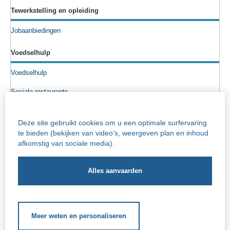
Tewerkstelling en opleiding
Jobaanbiedingen
Voedselhulp
Voedselhulp
Sociale restaurants
Voedselpakketten
Deze site gebruikt cookies om u een optimale surfervaring
Sociale kruidenier
te bieden (bekijken van video’s, weergeven plan en inhoud
afkomstig van sociale media).
Senioren
Info rusthuizen
Iriscentrum - rust- en verzorgingstehuis
Socio-cultureel
Meer weten en personaliseren