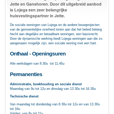
Jette en Ganshoren. Door dit uitgebreid aanbod
TEWERKSTELLING
is Lojega een zeer belangrijke
huisvestingspartner in Jette.
VOEDSELHULP
De sociale woningen van Lojega en de andere bouwprojecten
van de gemeentelijke overheid tonen aan dat het beleid belang
SENIOREN
hecht aan degelijke en betaalbare woningen, een basisrecht.
Door de dynamische werking biedt Lojega woningen aan die zo
aangenaam mogelijk zijn, een sociale woning met een hart.
CULTUUR EN JEUGD
Onthaal - Openingsuren
Alle werkdagen van 8.30u tot 11.45u
Permanenties
Administratie, boekhouding en sociale dienst
Maandag van 9u tot 12u en dinsdag van 13.30u tot 16.30u
Technische dienst
Van maandag tot donderdag van 8.30u tot 12u en van 13.30u
tot 16u
Vrijdag: van 8u tot 11u