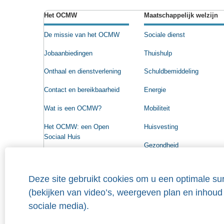
Het OCMW
Maatschappelijk welzijn
De missie van het OCMW
Sociale dienst
Jobaanbiedingen
Thuishulp
Onthaal en dienstverlening
Schuldbemiddeling
Contact en bereikbaarheid
Energie
Wat is een OCMW?
Mobiliteit
Het OCMW: een Open
Huisvesting
Sociaal Huis
Gezondheid
Beleidsprogramma
Raad voor Maatschappelijk
Deze site gebruikt cookies om u een optimale sur
Welzijn
(bekijken van video’s, weergeven plan en inhoud
Organigram
sociale media).
Wie heeft recht op steun?