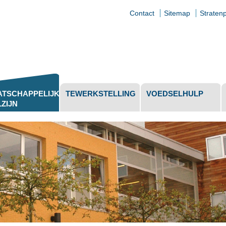
Contact
Sitemap
Straten
jke
elen
TSCHAPPELIJK
TEWERKSTELLING
VOEDSELHULP
ZIJN