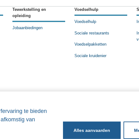
Tewerkstelling en
Voedselhulp
S
opleiding
Voedselhulp
I
Jobaanbiedingen
Sociale restaurants
I
v
Voedselpakketten
Sociale kruidenier
fervaring te bieden
 afkomstig van
Me