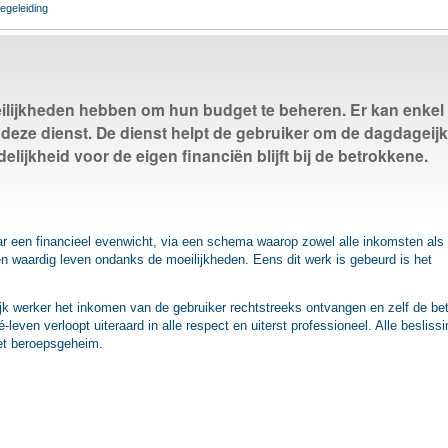
egeleiding
ilijkheden hebben om hun budget te beheren. Er kan enkel
 deze dienst. De dienst helpt de gebruiker om de dagdageij
ijkheid voor de eigen financiën blijft bij de betrokkene.
ar een financieel evenwicht, via een schema waarop zowel alle inkomsten als 
een waardig leven ondanks de moeilijkheden. Eens dit werk is gebeurd is het
k werker het inkomen van de gebruiker rechtstreeks ontvangen en zelf de bet
é-leven verloopt uiteraard in alle respect en uiterst professioneel. Alle besliss
het beroepsgeheim.