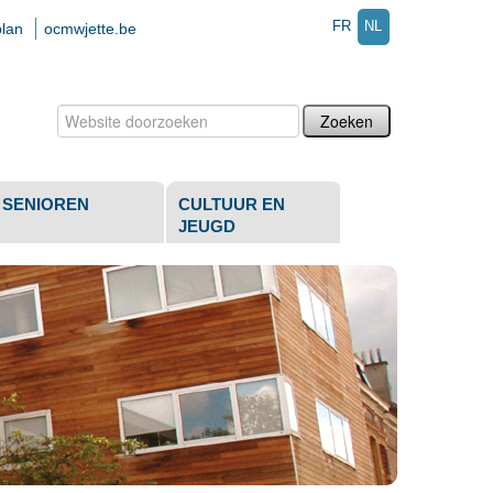
FR
NL
plan
ocmwjette.be
Zoek
Geavanceerd
zoeken...
SENIOREN
CULTUUR EN
JEUGD