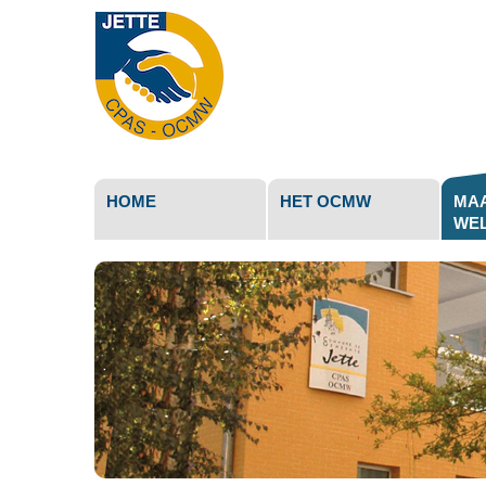
Persoonli
hulpmidd
HOME
HET OCMW
MAA
WEL