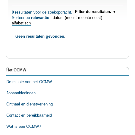
TEWERKSTELLING
Filter de resultaten.
0
resultaten voor de zoekopdracht.
Sorteer op
relevantie
·
datum (meest recente eerst)
·
VOEDSELHULP
alfabetisch
Geen resultaten gevonden.
SENIOREN
CULTUUR EN JEUGD
Het OCMW
De missie van het OCMW
Jobaanbiedingen
Onthaal en dienstverlening
Contact en bereikbaarheid
Wat is een OCMW?