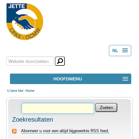
NL
Zoek
Persoonlijke
FR
hulpmiddelen
Geavanceerd
HOOFDMENU
zoeken...
HOME
U bent hier:
Home
HET OCMW
Zoekresultaten
MAATSCHAPPELIJK WELZIJN
Abonneer u voor een altijd bijgewerkte RSS feed.