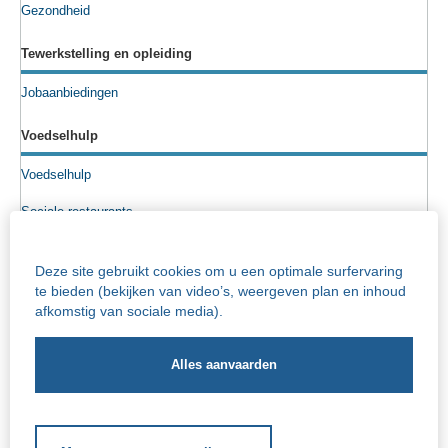
Gezondheid
Tewerkstelling en opleiding
Jobaanbiedingen
Voedselhulp
Voedselhulp
Sociale restaurants
Voedselpakketten
Deze site gebruikt cookies om u een optimale surfervaring
Sociale kruidenier
te bieden (bekijken van video’s, weergeven plan en inhoud
afkomstig van sociale media).
Senioren
Info rusthuizen
Iriscentrum - rust- en verzorgingstehuis
Socio-cultureel