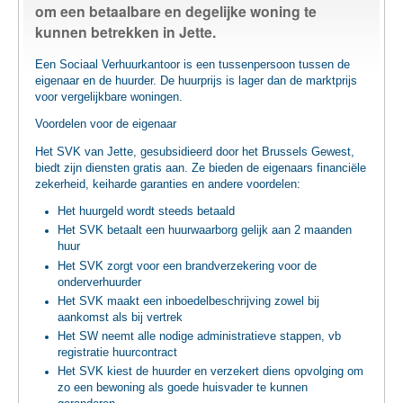
om een betaalbare en degelijke woning te
TEWERKSTELLING
kunnen betrekken in Jette.
Een Sociaal Verhuurkantoor is een tussenpersoon tussen de
VOEDSELHULP
eigenaar en de huurder. De huurprijs is lager dan de marktprijs
voor vergelijkbare woningen.
SENIOREN
Voordelen voor de eigenaar
Het SVK van Jette, gesubsidieerd door het Brussels Gewest,
biedt zijn diensten gratis aan. Ze bieden de eigenaars financiële
CULTUUR EN JEUGD
zekerheid, keiharde garanties en andere voordelen:
Het huurgeld wordt steeds betaald
Het SVK betaalt een huurwaarborg gelijk aan 2 maanden
huur
Het SVK zorgt voor een brandverzekering voor de
onderverhuurder
Het SVK maakt een inboedelbeschrijving zowel bij
aankomst als bij vertrek
Het SW neemt alle nodige administratieve stappen, vb
registratie huurcontract
Het SVK kiest de huurder en verzekert diens opvolging om
zo een bewoning als goede huisvader te kunnen