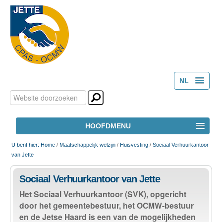
NL
Zoek
Persoonlijke
FR
hulpmiddelen
Geavanceerd
HOOFDMENU
zoeken...
HOME
U bent hier:
Home
/
Maatschappelijk welzijn
/
Huisvesting
/
Sociaal Verhuurkantoor
van Jette
HET OCMW
Sociaal Verhuurkantoor van Jette
Het Sociaal Verhuurkantoor (SVK), opgericht
MAATSCHAPPELIJK WELZIJN
door het gemeentebestuur, het OCMW-bestuur
en de Jetse Haard is een van de mogelijkheden