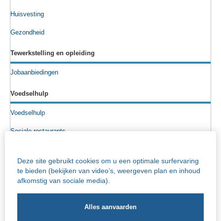
Huisvesting
Gezondheid
Tewerkstelling en opleiding
Jobaanbiedingen
Voedselhulp
Voedselhulp
Sociale restaurants
Voedselpakketten
Deze site gebruikt cookies om u een optimale surfervaring
Sociale kruidenier
te bieden (bekijken van video’s, weergeven plan en inhoud
afkomstig van sociale media).
Senioren
Info rusthuizen