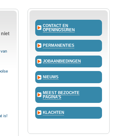
CONTACT EN
OPENINGSUREN
niet
PERMANENTIES
 van
JOBAANBIEDINGEN
oolse
NIEUWS
MEEST BEZOCHTE
PAGINA'S
KLACHTEN
t is!