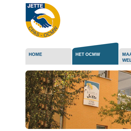
Persoonli
hulpmidd
HOME
HET OCMW
MAA
WEL