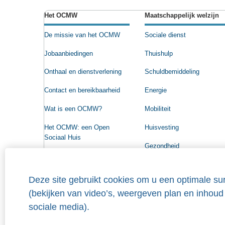
Het OCMW
Maatschappelijk welzijn
De missie van het OCMW
Sociale dienst
Jobaanbiedingen
Thuishulp
Onthaal en dienstverlening
Schuldbemiddeling
Contact en bereikbaarheid
Energie
Wat is een OCMW?
Mobiliteit
Het OCMW: een Open
Huisvesting
Sociaal Huis
Gezondheid
Beleidsprogramma
Raad voor Maatschappelijk
Deze site gebruikt cookies om u een optimale sur
Welzijn
(bekijken van video’s, weergeven plan en inhoud
Organigram
sociale media).
Wie heeft recht op steun?