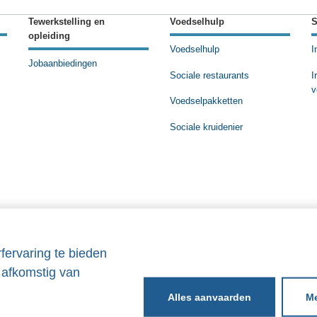
Tewerkstelling en
Voedselhulp
S
opleiding
Voedselhulp
I
Jobaanbiedingen
Sociale restaurants
I
v
Voedselpakketten
Sociale kruidenier
fervaring te bieden
 afkomstig van
Me