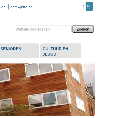
FR
NL
plan
ocmwjette.be
Zoek
Geavanceerd
zoeken...
SENIOREN
CULTUUR EN
JEUGD