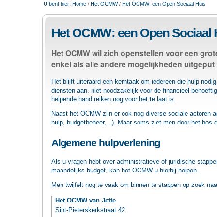
U bent hier:
Home
/
Het OCMW
/
Het OCMW: een Open Sociaal Huis
Het OCMW: een Open Sociaal 
Het OCMW wil zich openstellen voor een grote
enkel als alle andere mogelijkheden uitgeput z
Het blijft uiteraard een kerntaak om iedereen die hulp nod
diensten aan, niet noodzakelijk voor de financieel behoeft
helpende hand reiken nog voor het te laat is.
Naast het OCMW zijn er ook nog diverse sociale actoren ac
hulp, budgetbeheer,...). Maar soms ziet men door het bos d
Algemene hulpverlening
Als u vragen hebt over administratieve of juridische stap
maandelijks budget, kan het OCMW u hierbij helpen.
Men twijfelt nog te vaak om binnen te stappen op zoek naar 
Het OCMW van Jette
Sint-Pieterskerkstraat 42