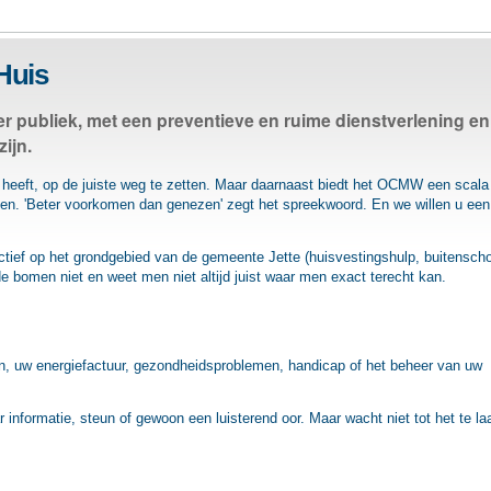
Huis
r publiek, met een preventieve en ruime dienstverlening en 
ijn.
ig heeft, op de juiste weg te zetten. Maar daarnaast biedt het OCMW een scala
igen. 'Beter voorkomen dan genezen' zegt het spreekwoord. En we willen u een
tief op het grondgebied van de gemeente Jette (huisvestingshulp, buitensch
e bomen niet en weet men niet altijd juist waar men exact terecht kan.
pen, uw energiefactuur, gezondheidsproblemen, handicap of het beheer van uw
informatie, steun of gewoon een luisterend oor. Maar wacht niet tot het te laa