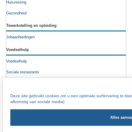
Huisvesting
Gezondheid
Tewerkstelling en opleiding
Jobaanbiedingen
Voedselhulp
Voedselhulp
Sociale restaurants
Voedselpakketten
Sociale kruidenier
Deze site gebruikt cookies om u een optimale surfervaring te bi
afkomstig van sociale media).
Senioren
Info rusthuizen
Iriscentrum - rust- en verzorgingstehuis