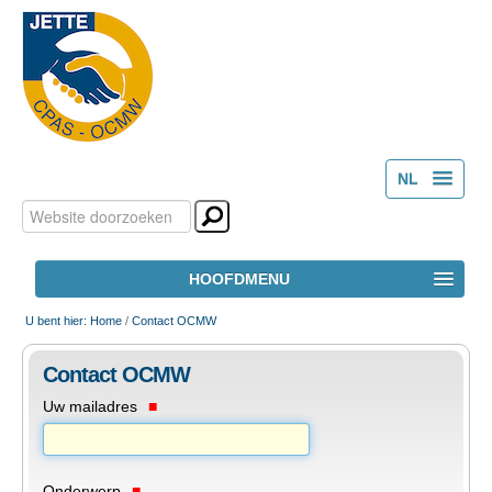
NL
Zoek
Persoonlijke
FR
hulpmiddelen
Geavanceerd
HOOFDMENU
zoeken...
HOME
U bent hier:
Home
/
Contact OCMW
Contact OCMW
HET OCMW
Uw mailadres
MAATSCHAPPELIJK WELZIJN
Onderwerp