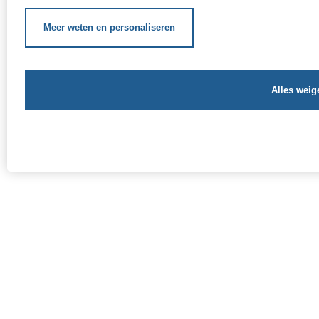
Socio-cultureel
Meer weten en personaliseren
Schoolgerelateerde hulp
Buitenschoolse steun
Bijkomende hulp
OCMW van Jette - Sint-Pieterskerkstraat 47 - 1090 Jette -
02.422.46.11 -
cpas-ocmw@jette.brussels