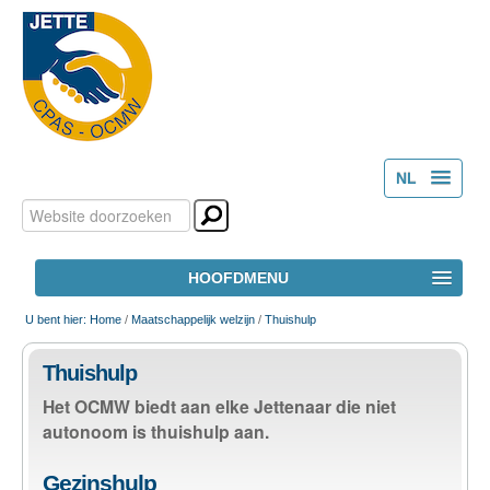
NL
Zoek
Persoonlijke
FR
hulpmiddelen
Geavanceerd
HOOFDMENU
zoeken...
HOME
U bent hier:
Home
/
Maatschappelijk welzijn
/
Thuishulp
Thuishulp
HET OCMW
Het OCMW biedt aan elke Jettenaar die niet
autonoom is thuishulp aan.
MAATSCHAPPELIJK WELZIJN
Gezinshulp