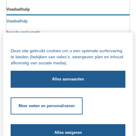
Voedselhulp
Voedselhulp
Sociale restaurants
Voedselpakketten
Deze site gebruikt cookies om u een optimale surfervaring
Sociale kruidenier
te bieden (bekijken van video’s, weergeven plan en inhoud
afkomstig van sociale media).
Senioren
Info rusthuizen
Iriscentrum - rust- en verzorgingstehuis
Socio-cultureel
Meer weten en personaliseren
Schoolgerelateerde hulp
Buitenschoolse steun