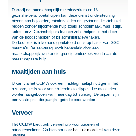
TEWERKSTELLING
Dankzij de maatschappelijke medewerkers en 16
gezinshelpers, poetshulpen kan deze dienst ondersteuning
bieden aan bejaarden, mindervaliden en gezinnen die zich niet
VOEDSELHULP
redden zonder bijkomende hulp zoals schoonmaak, was, strijk,
koken, enz. Gezinshelpers kunnen zelfs helpen bij het doen
van de boodschappen of bij administratieve taken.
SENIOREN
De kostprijs is inkomens gerelateerd en is op basis van GGC-
barema’s. De aanvraag wordt behandeld door een
maatschappelijk werker die grondig onderzoek voert naar de
CULTUUR EN JEUGD
meest gepaste hulp.
Maaltijden aan huis
U kan via het OCMW ook een middagmaaltijd nuttigen in het
rustoord, zelfs voor verschillende dieettypes. De maaltijden
worden aangeboden van maandag tot zondag. De prijzen zijn
een vaste prijs die jaarlijks geïndexeerd worden.
Vervoer
Het OCMW biedt ook vervoerhulp voor ouderen of
minderenvaliden. Ga hiervoor naar
het luik mobiliteit
van deze
website.