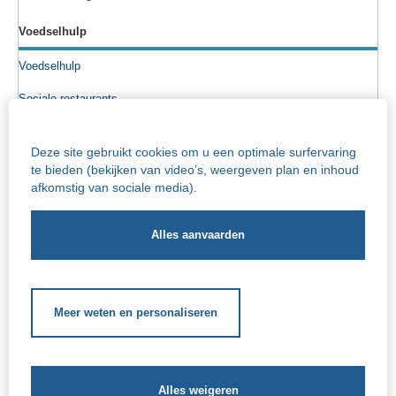
Voedselhulp
Voedselhulp
Sociale restaurants
Voedselpakketten
Deze site gebruikt cookies om u een optimale surfervaring
Sociale kruidenier
te bieden (bekijken van video’s, weergeven plan en inhoud
afkomstig van sociale media).
Senioren
Info rusthuizen
Iriscentrum - rust- en verzorgingstehuis
Socio-cultureel
Meer weten en personaliseren
Schoolgerelateerde hulp
Buitenschoolse steun