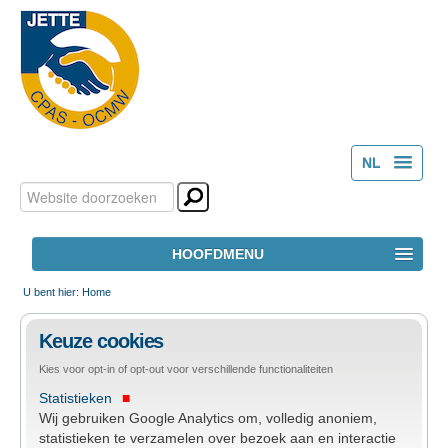
NL
Zoek
Persoonlijke
FR
hulpmiddelen
Geavanceerd
HOOFDMENU
zoeken...
HOME
U bent hier:
Home
Keuze cookies
HET OCMW
Kies voor opt-in of opt-out voor verschillende functionaliteiten
Statistieken
MAATSCHAPPELIJK WELZIJN
Wij gebruiken Google Analytics om, volledig anoniem,
statistieken te verzamelen over bezoek aan en interactie