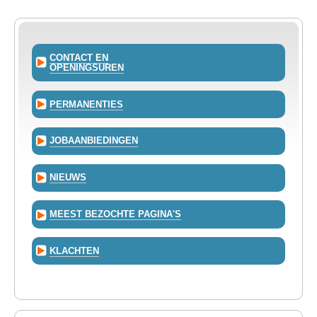
-
TEWERKSTELLING
VOEDSELHULP
CONTACT EN
OPENINGSUREN
SENIOREN
PERMANENTIES
CULTUUR EN JEUGD
JOBAANBIEDINGEN
NIEUWS
MEEST BEZOCHTE PAGINA'S
KLACHTEN