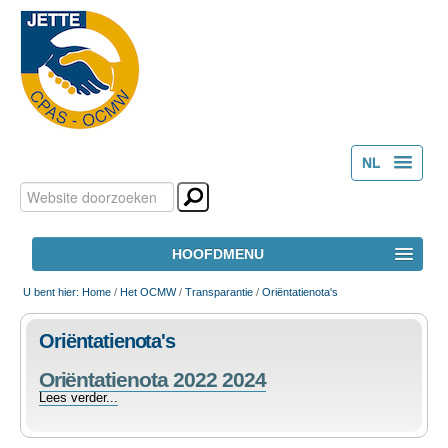
NL
Zoek
Persoonlijke
FR
hulpmiddelen
Geavanceerd
HOOFDMENU
zoeken...
HOME
U bent hier:
Home
/
Het OCMW
/
Transparantie
/
Oriëntatienota's
Oriëntatienota's
HET OCMW
Oriëntatienota 2022 2024
Oriëntatienota
Lees verder...
MAATSCHAPPELIJK WELZIJN
2022
2024