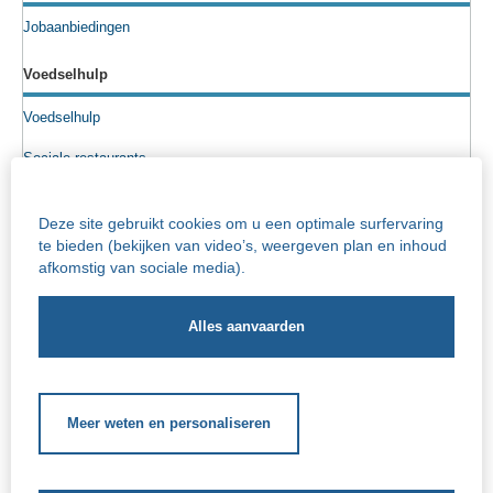
Jobaanbiedingen
Voedselhulp
Voedselhulp
Sociale restaurants
Voedselpakketten
Deze site gebruikt cookies om u een optimale surfervaring
Sociale kruidenier
te bieden (bekijken van video’s, weergeven plan en inhoud
afkomstig van sociale media).
Senioren
Info rusthuizen
Iriscentrum - rust- en verzorgingstehuis
Socio-cultureel
Meer weten en personaliseren
Schoolgerelateerde hulp