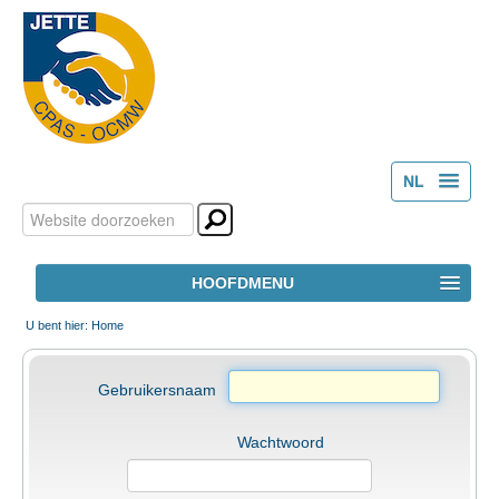
NL
Zoek
Persoonlijke
FR
hulpmiddelen
Geavanceerd
HOOFDMENU
zoeken...
HOME
U bent hier:
Home
HET OCMW
Gebruikersnaam
Wachtwoord
MAATSCHAPPELIJK WELZIJN