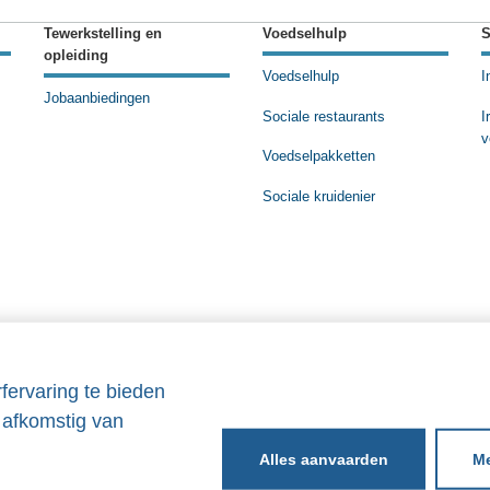
Tewerkstelling en
Voedselhulp
S
opleiding
Voedselhulp
I
Jobaanbiedingen
Sociale restaurants
I
v
Voedselpakketten
Sociale kruidenier
fervaring te bieden
 afkomstig van
Me