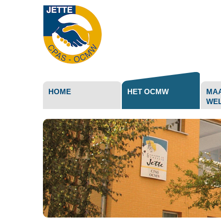
Persoonli
hulpmidd
HOME
HET OCMW
MAA
WEL