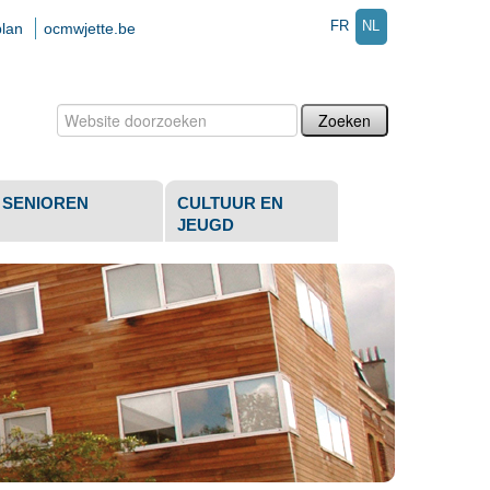
FR
NL
plan
ocmwjette.be
Zoek
Geavanceerd
zoeken...
SENIOREN
CULTUUR EN
JEUGD