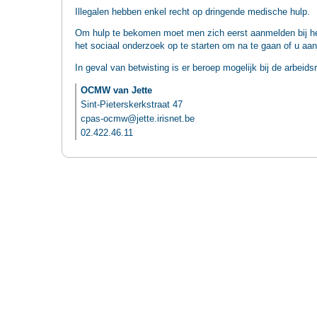
Illegalen hebben enkel recht op dringende medische hulp.
Om hulp te bekomen moet men zich eerst aanmelden bij he
het sociaal onderzoek op te starten om na te gaan of u aan
In geval van betwisting is er beroep mogelijk bij de arbeids
OCMW van Jette
Sint-Pieterskerkstraat 47
cpas-ocmw@jette.irisnet.be
02.422.46.11