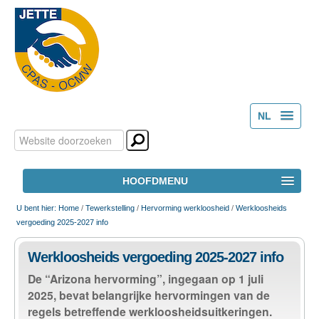
NL
Zoek
Persoonlijke
FR
hulpmiddelen
Geavanceerd
HOOFDMENU
zoeken...
HOME
U bent hier:
Home
/
Tewerkstelling
/
Hervorming werkloosheid
/
Werkloosheids
vergoeding 2025-2027 info
HET OCMW
Werkloosheids vergoeding 2025-2027 info
De “Arizona hervorming”, ingegaan op 1 juli
MAATSCHAPPELIJK WELZIJN
2025, bevat belangrijke hervormingen van de
regels betreffende werkloosheidsuitkeringen.