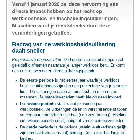
Vanaf 1 januari 2026 zal deze hervorming een
TEWERKSTELLING
directe impact hebben op het recht op
werkloosheids- en inschakelingsuitkeringen.
VOEDSELHULP
Misschien word je rechtstreeks door deze
veranderingen getroffen.
SENIOREN
Bedrag van de werkloosheidsuitkering
daalt sneller
Progressieve degressiviteit:
De hoogte van de uitkeringen zal
CULTUUR EN JEUGD
geleidelijk afnemen naarmate je langer werkloos bent. Er komt
een eerste, tweede en derde uitkeringsperiode.
De
eerste periode
is het eerste jaar waarin je werkloos
bent. Je uitkeringen zijn dan een percentage van je vroeger
loon. De uitkeringen dalen automatisch na drie en zes
maanden. Je beroepsverleden heeft hierop geen invloed.
De
tweede periode
start vanaf je tweede jaar
werkloosheid. Je uitkeringen dalen in verschillende stappen
verder naar een forfaitair bedrag (een vast bedrag). Hoelang
die tweede periode duurt, hangt af van je beroepsverleden.
De
derde periode
is de periode waarin je uitkeringen gelijk
zijn aan dat forfaitair (vast) bedrag. Dat is dus het laagste
bedrag.