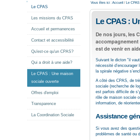
NAVIGATION
Vous êtes ici :
Accueil
/
Le CPAS
Le CPAS
Les missions du CPAS
Le CPAS : Un
Accueil et permanences
De nos jours, les C
accompagnement so
Contact et accessibilité
est de venir en aide
Qu'est-ce qu'un CPAS?
Suivant le dicton "il va
Qui a droit à une aide?
nécessité d’encourager l
la spirale négative s’en
Le CPAS : Une maison
A côté des CPAS, de trè
sociale ouverte
sociale (recherche de lo
est parfois difficile de 
Offres d'emploi
rôle de maison sociale o
information, de réoriente
Transparence
Assistance gén
La Coordination Sociale
Si vous avez des questio
problèmes de santé ou d