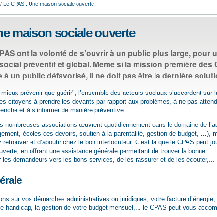
/
Le CPAS : Une maison sociale ouverte
e maison sociale ouverte
PAS ont la volonté de s’ouvrir à un public plus large, pour 
cial préventif et global. Même si la mission première des
 à un public défavorisé, il ne doit pas être la dernière soluti
ut mieux prévenir que guérir", l’ensemble des acteurs sociaux s’accordent sur l
es citoyens à prendre les devants par rapport aux problèmes, à ne pas atten
clenche et à s’informer de manière préventive.
s nombreuses associations œuvrent quotidiennement dans le domaine de l’ac
gement, écoles des devoirs, soutien à la parentalité, gestion de budget, …), ma
s’y retrouver et d’aboutir chez le bon interlocuteur. C’est là que le CPAS peut jo
uverte, en offrant une assistance générale permettant de trouver la bonne
r les demandeurs vers les bons services, de les rassurer et de les écouter,...
érale
ns sur vos démarches administratives ou juridiques, votre facture d’énergie,
e handicap, la gestion de votre budget mensuel,... le CPAS peut vous accom