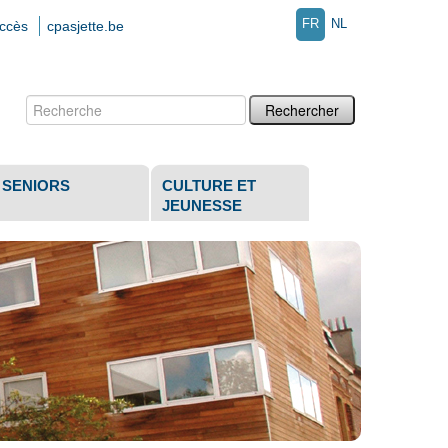
FR
NL
accès
cpasjette.be
Chercher par
Recherche
avancée…
SENIORS
CULTURE ET
JEUNESSE