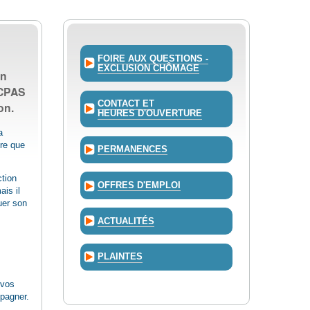
FOIRE AUX QUESTIONS -
EXCLUSION CHÔMAGE
un
 CPAS
CONTACT ET
on.
HEURES D'OUVERTURE
a
dre que
PERMANENCES
tion
OFFRES D'EMPLOI
is il
uer son
ACTUALITÉS
PLAINTES
 vos
pagner.