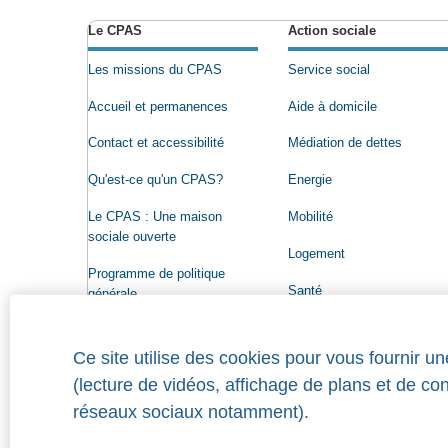
Le CPAS
Action sociale
Les missions du CPAS
Service social
Accueil et permanences
Aide à domicile
Contact et accessibilité
Médiation de dettes
Qu'est-ce qu'un CPAS?
Energie
Le CPAS : Une maison
Mobilité
sociale ouverte
Logement
Programme de politique
Santé
générale
Conseil de l'Action sociale
Ce site utilise des cookies pour vous fournir u
Organigramme
(lecture de vidéos, affichage de plans et de co
Offres d'emploi
réseaux sociaux notamment).
Qui a droit à une aide?