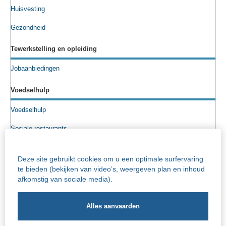
Huisvesting
Gezondheid
Tewerkstelling en opleiding
Jobaanbiedingen
Voedselhulp
Voedselhulp
Sociale restaurants
Voedselpakketten
Deze site gebruikt cookies om u een optimale surfervaring
Sociale kruidenier
te bieden (bekijken van video’s, weergeven plan en inhoud
afkomstig van sociale media).
Senioren
Info rusthuizen
Iriscentrum - rust- en verzorgingstehuis