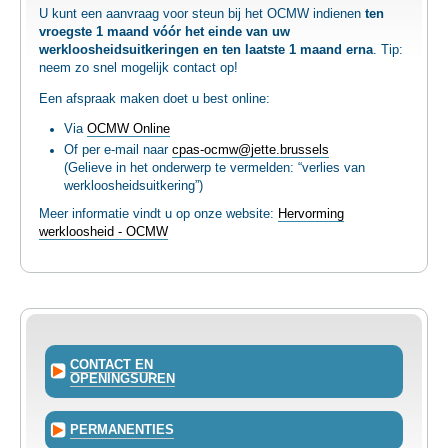
U kunt een aanvraag voor steun bij het OCMW indienen
ten
TEWERKSTELLING
vroegste 1 maand vóór het einde van uw
werkloosheidsuitkeringen en ten laatste 1 maand erna
. Tip:
neem zo snel mogelijk contact op!
VOEDSELHULP
Een afspraak maken doet u best online:
Via
OCMW Online
SENIOREN
Of per e-mail naar
cpas-ocmw@jette.brussels
(Gelieve in het onderwerp te vermelden: “verlies van
werkloosheidsuitkering”)
CULTUUR EN JEUGD
Meer informatie vindt u op onze website:
Hervorming
werkloosheid - OCMW
CONTACT EN
OPENINGSUREN
PERMANENTIES