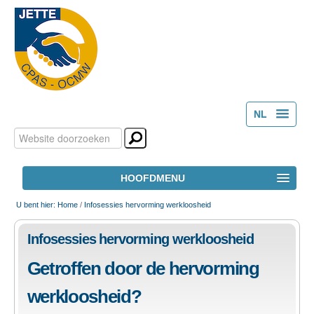
NL
Zoek
Persoonlijke
FR
hulpmiddelen
Geavanceerd
HOOFDMENU
zoeken...
HOME
U bent hier:
Home
/
Infosessies hervorming werkloosheid
Infosessies hervorming werkloosheid
HET OCMW
Getroffen door de hervorming
MAATSCHAPPELIJK WELZIJN
werkloosheid?