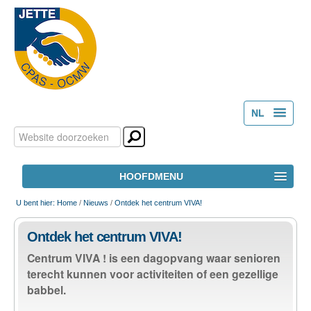
NL
Zoek
Persoonlijke
FR
hulpmiddelen
Geavanceerd
HOOFDMENU
zoeken...
HOME
U bent hier:
Home
/
Nieuws
/
Ontdek het centrum VIVA!
Ontdek het centrum VIVA!
HET OCMW
Centrum VIVA ! is een dagopvang waar senioren
terecht kunnen voor activiteiten of een gezellige
MAATSCHAPPELIJK WELZIJN
babbel.