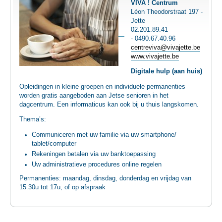
VIVA ! Centrum
TEWERKSTELLING
Léon Theodorstraat 197 -
Jette
02.201.89.41
VOEDSELHULP
- 0490.67.40.96
centreviva@vivajette.be
www.vivajette.be
SENIOREN
Digitale hulp (aan huis)
Opleidingen in kleine groepen en individuele permanenties
CULTUUR EN JEUGD
worden gratis aangeboden aan Jetse senioren in het
dagcentrum. Een informaticus kan ook bij u thuis langskomen.
Thema’s:
Communiceren met uw familie via uw smartphone/
tablet/computer
Rekeningen betalen via uw banktoepassing
Uw administratieve procedures online regelen
Permanenties: maandag, dinsdag, donderdag en vrijdag van
15.30u tot 17u, of op afspraak