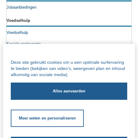
Jobaanbiedingen
Voedselhulp
Voedselhulp
Sociale restaurants
Voedselpakketten
Deze site gebruikt cookies om u een optimale surfervaring
Sociale kruidenier
te bieden (bekijken van video’s, weergeven plan en inhoud
afkomstig van sociale media).
Senioren
Info rusthuizen
Iriscentrum - rust- en verzorgingstehuis
Socio-cultureel
Meer weten en personaliseren
Schoolgerelateerde hulp