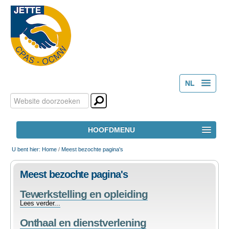
NL
Zoek
Persoonlijke
FR
hulpmiddelen
Geavanceerd
HOOFDMENU
zoeken...
HOME
U bent hier:
Home
/
Meest bezochte pagina's
Meest bezochte pagina's
HET OCMW
Tewerkstelling en opleiding
Tewerkstelling
Lees verder...
MAATSCHAPPELIJK WELZIJN
en
Onthaal en dienstverlening
opleiding