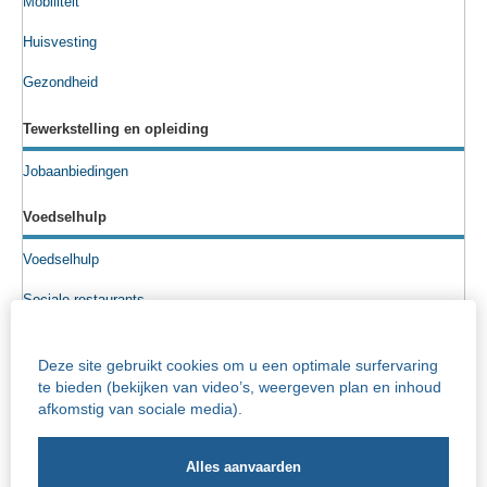
Mobiliteit
Huisvesting
Gezondheid
Tewerkstelling en opleiding
Jobaanbiedingen
Voedselhulp
Voedselhulp
Sociale restaurants
Voedselpakketten
Deze site gebruikt cookies om u een optimale surfervaring
Sociale kruidenier
te bieden (bekijken van video’s, weergeven plan en inhoud
afkomstig van sociale media).
Senioren
Info rusthuizen