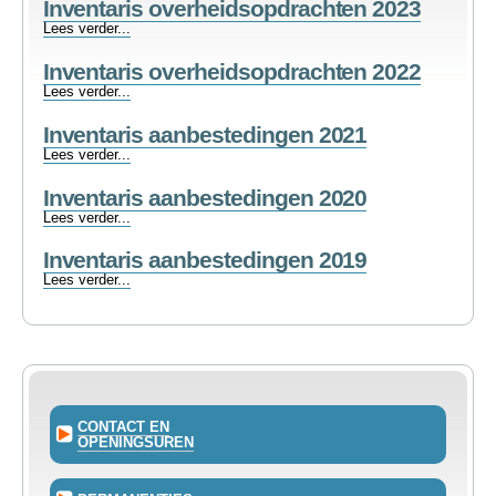
Inventaris overheidsopdrachten 2023
2024
TEWERKSTELLING
-
Inventaris
Lees verder...
overheidsopdrachten
Inventaris overheidsopdrachten 2022
2023
VOEDSELHULP
-
Inventaris
Lees verder...
overheidsopdrachten
Inventaris aanbestedingen 2021
2022
SENIOREN
-
Inventaris
Lees verder...
aanbestedingen
Inventaris aanbestedingen 2020
2021
CULTUUR EN JEUGD
-
Inventaris
Lees verder...
aanbestedingen
Inventaris aanbestedingen 2019
2020
-
Inventaris
Lees verder...
aanbestedingen
2019
-
CONTACT EN
OPENINGSUREN