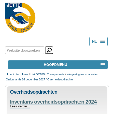
NL
Zoek
Persoonlijke
FR
hulpmiddelen
Geavanceerd
HOOFDMENU
zoeken...
HOME
U bent hier:
Home
/
Het OCMW
/
Transparantie
/
Wetgeving transparantie
/
Ordonnantie 14 december 2017
/
Overheidsopdrachten
HET OCMW
Overheidsopdrachten
Inventaris overheidsopdrachten 2024
MAATSCHAPPELIJK WELZIJN
Inventaris
Lees verder...
overheidsopdrachten