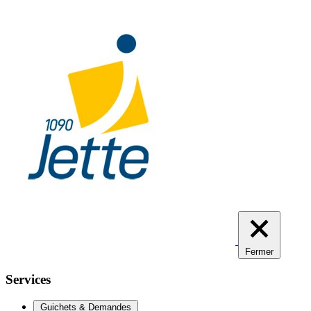
Aller
au
contenu
principal
Fermer
Services
Guichets & Demandes