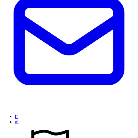
fr
nl