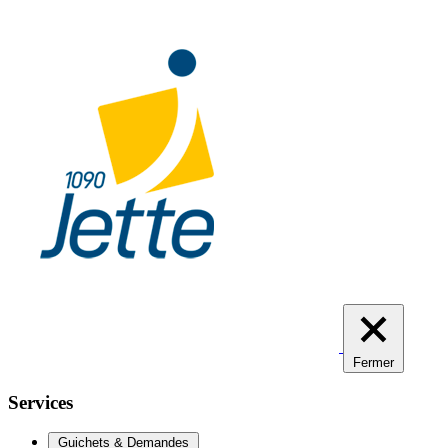
Aller
au
contenu
principal
Fermer
Services
Guichets & Demandes