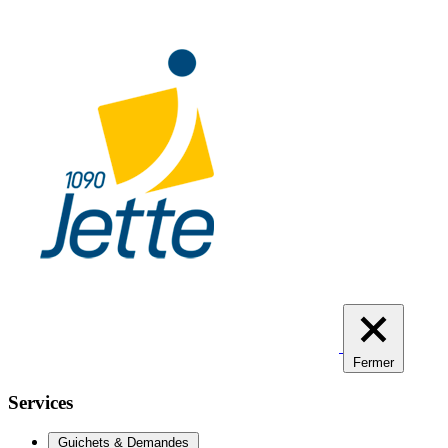
Aller
au
contenu
principal
Fermer
Services
Guichets & Demandes