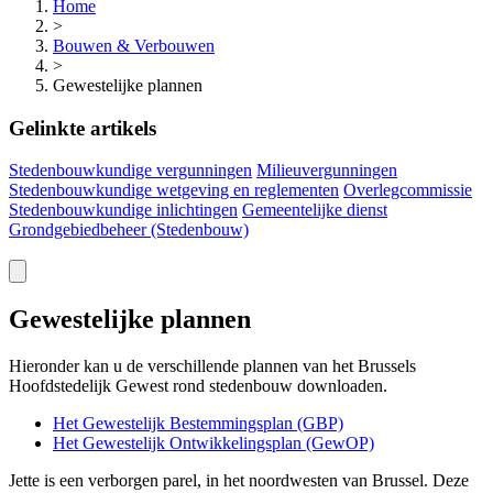
Home
>
Bouwen & Verbouwen
>
Gewestelijke plannen
Gelinkte artikels
Stedenbouwkundige vergunningen
Milieuvergunningen
Stedenbouwkundige wetgeving en reglementen
Overlegcommissie
Stedenbouwkundige inlichtingen
Gemeentelijke dienst
Grondgebiedbeheer (Stedenbouw)
Gewestelijke plannen
Hieronder kan u de verschillende plannen van het Brussels
Hoofdstedelijk Gewest rond stedenbouw downloaden.
Het Gewestelijk Bestemmingsplan
(GBP)
Het Gewestelijk Ontwikkelingsplan
(GewOP)
Jette is een verborgen parel, in het noordwesten van Brussel. Deze