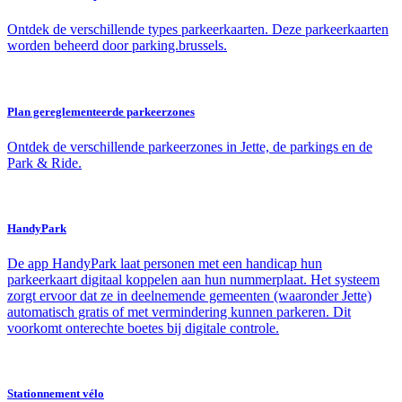
Ontdek de verschillende types parkeerkaarten. Deze parkeerkaarten
worden beheerd door parking.brussels.
Plan gereglementeerde parkeerzones
Ontdek de verschillende parkeerzones in Jette, de parkings en de
Park & Ride.
HandyPark
De app HandyPark laat personen met een handicap hun
parkeerkaart digitaal koppelen aan hun nummerplaat. Het systeem
zorgt ervoor dat ze in deelnemende gemeenten (waaronder Jette)
automatisch gratis of met vermindering kunnen parkeren. Dit
voorkomt onterechte boetes bij digitale controle.
Stationnement vélo