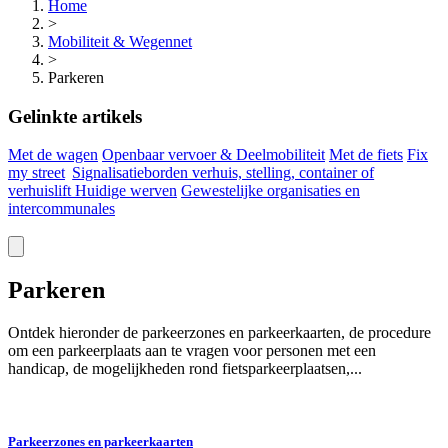
Home
>
Mobiliteit & Wegennet
>
Parkeren
Gelinkte artikels
Met de wagen
Openbaar vervoer & Deelmobiliteit
Met de fiets
Fix
my
street
Signalisatieborden verhuis, stelling, container of
verhuislift
Huidige werven
Gewestelijke organisaties en
intercommunales
Parkeren
Ontdek hieronder de parkeerzones en parkeerkaarten, de procedure
om een parkeerplaats aan te vragen voor personen met een
handicap, de mogelijkheden rond fietsparkeerplaatsen,...
Parkeerzones en parkeerkaarten