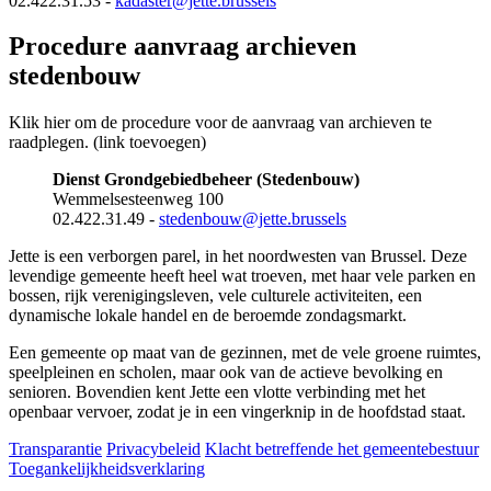
02.422.31.53 -
kadaster@jette.brussels
Procedure aanvraag archieven
stedenbouw
Klik hier om de procedure voor de aanvraag van archieven te
raadplegen. (link toevoegen)
Dienst
Grondgebiedbeheer
(Stedenbouw)
Wemmelsesteenweg 100
02.422.31.49 -
stedenbouw@jette.brussels
Jette is een verborgen parel, in het noordwesten van Brussel. Deze
levendige gemeente heeft heel wat troeven, met haar vele parken en
bossen, rijk verenigingsleven, vele culturele activiteiten, een
dynamische lokale handel en de beroemde zondagsmarkt.
Een gemeente op maat van de gezinnen, met de vele groene ruimtes,
speelpleinen en scholen, maar ook van de actieve bevolking en
senioren. Bovendien kent Jette een vlotte verbinding met het
openbaar vervoer, zodat je in een vingerknip in de hoofdstad staat.
Transparantie
Privacybeleid
Klacht betreffende het gemeentebestuur
Toegankelijkheidsverklaring