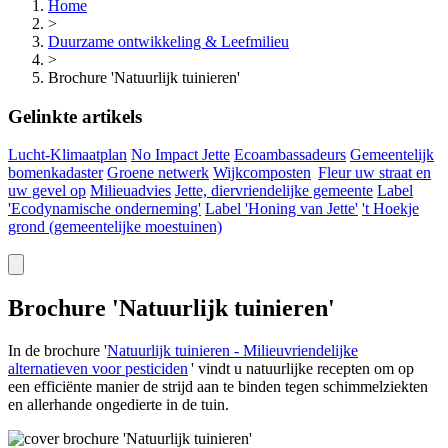
Home
>
Duurzame ontwikkeling & Leefmilieu
>
Brochure 'Natuurlijk tuinieren'
Gelinkte artikels
Lucht-Klimaatplan
No Impact Jette
Ecoambassadeurs
Gemeentelijk
bomenkadaster
Groene netwerk
Wijkcomposten
Fleur uw straat en
uw gevel op
Milieuadvies
Jette, diervriendelijke gemeente
Label
'Ecodynamische onderneming'
Label 'Honing van Jette'
't Hoekje
grond (gemeentelijke
moestuinen)
Brochure 'Natuurlijk tuinieren'
In de brochure '
Natuurlijk tuinieren - Milieuvriendelijke
alternatieven voor
pesticiden
' vindt u natuurlijke recepten om op
een efficiënte manier de strijd aan te binden tegen schimmelziekten
en allerhande ongedierte in de tuin.
Image