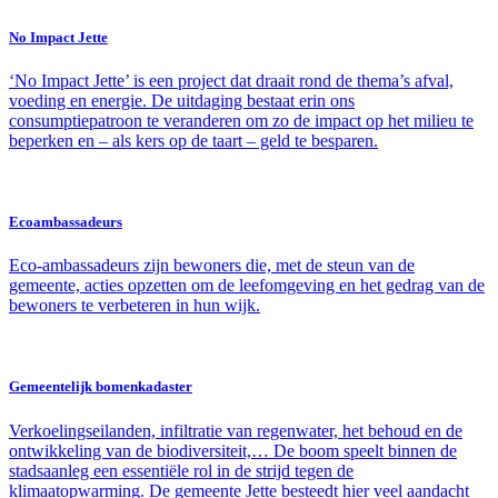
No Impact Jette
‘No Impact Jette’ is een project dat draait rond de thema’s afval,
voeding en energie. De uitdaging bestaat erin ons
consumptiepatroon te veranderen om zo de impact op het milieu te
beperken en – als kers op de taart – geld te besparen.
Ecoambassadeurs
Eco-ambassadeurs zijn bewoners die, met de steun van de
gemeente, acties opzetten om de leefomgeving en het gedrag van de
bewoners te verbeteren in hun wijk.
Gemeentelijk bomenkadaster
Verkoelingseilanden, infiltratie van regenwater, het behoud en de
ontwikkeling van de biodiversiteit,… De boom speelt binnen de
stadsaanleg een essentiële rol in de strijd tegen de
klimaatopwarming. De gemeente Jette besteedt hier veel aandacht