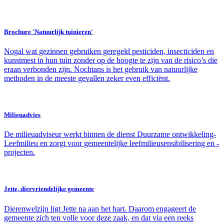
Brochure 'Natuurlijk tuinieren'
Nogal wat gezinnen gebruiken geregeld pesticiden, insecticiden en
kunstmest in hun tuin zonder op de hoogte te zijn van de risico’s die
eraan verbonden zijn. Nochtans is het gebruik van natuurlijke
methoden in de meeste gevallen zeker even efficiënt.
Milieuadvies
De milieuadviseur werkt binnen de dienst Duurzame ontwikkeling-
Leefmilieu en zorgt voor gemeentelijke leefmilieusensibilisering en -
projecten.
Jette, diervriendelijke gemeente
Dierenwelzijn ligt Jette na aan het hart. Daarom engageert de
gemeente zich ten volle voor deze zaak, en dat via een reeks