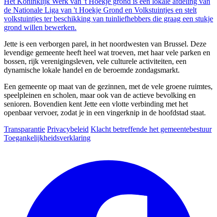
Het Koninklijk Werk van 't Hoekje grond is een lokale afdeling van
de Nationale Liga van 't Hoekje Grond en Volkstuintjes en stelt
volkstuintjes ter beschikking van tuinliefhebbers die graag een stukje
grond willen bewerken.
Jette is een verborgen parel, in het noordwesten van Brussel. Deze
levendige gemeente heeft heel wat troeven, met haar vele parken en
bossen, rijk verenigingsleven, vele culturele activiteiten, een
dynamische lokale handel en de beroemde zondagsmarkt.
Een gemeente op maat van de gezinnen, met de vele groene ruimtes,
speelpleinen en scholen, maar ook van de actieve bevolking en
senioren. Bovendien kent Jette een vlotte verbinding met het
openbaar vervoer, zodat je in een vingerknip in de hoofdstad staat.
Transparantie
Privacybeleid
Klacht betreffende het gemeentebestuur
Toegankelijkheidsverklaring