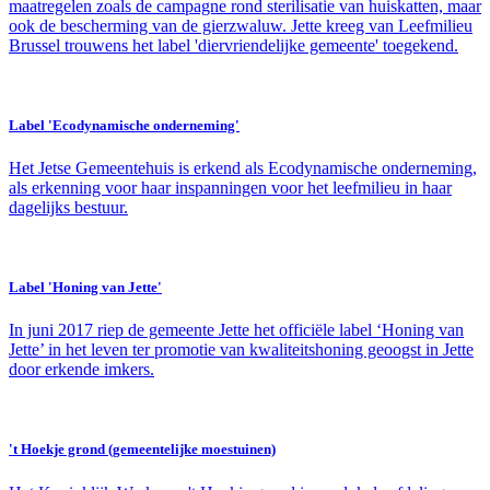
maatregelen zoals de campagne rond sterilisatie van huiskatten, maar
ook de bescherming van de gierzwaluw. Jette kreeg van Leefmilieu
Brussel trouwens het label 'diervriendelijke gemeente' toegekend.
Label 'Ecodynamische onderneming'
Het Jetse Gemeentehuis is erkend als Ecodynamische onderneming,
als erkenning voor haar inspanningen voor het leefmilieu in haar
dagelijks bestuur.
Label 'Honing van Jette'
In juni 2017 riep de gemeente Jette het officiële label ‘Honing van
Jette’ in het leven ter promotie van kwaliteitshoning geoogst in Jette
door erkende imkers.
't Hoekje grond (gemeentelijke moestuinen)