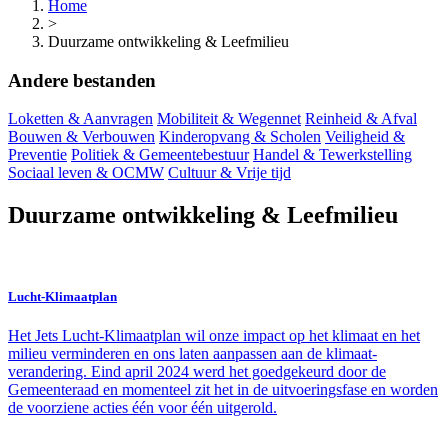
Home
>
Duurzame ontwikkeling & Leefmilieu
Andere bestanden
Loketten & Aanvragen
Mobiliteit & Wegennet
Reinheid & Afval
Bouwen & Verbouwen
Kinderopvang & Scholen
Veiligheid &
Preventie
Politiek & Gemeentebestuur
Handel & Tewerkstelling
Sociaal leven & OCMW
Cultuur & Vrije tijd
Duurzame ontwikkeling & Leefmilieu
Lucht-Klimaatplan
Het Jets Lucht-Klimaatplan wil onze impact op het klimaat en het
milieu verminderen en ons laten aanpassen aan de klimaat-
verandering. Eind april 2024 werd het goedgekeurd door de
Gemeenteraad en momenteel zit het in de uitvoeringsfase en worden
de voorziene acties één voor één uitgerold.