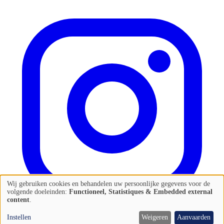
Wij gebruiken cookies en behandelen uw persoonlijke gegevens voor de
Gebruik
volgende doeleinden:
Functioneel, Statistiques & Embedded external
content
.
van
persoonlijke
Instellen
Weigeren
Aanvaarden
Fotocredits: Magnific & Unsplash