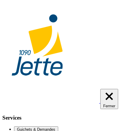
Aller
au
contenu
principal
Fermer
Services
Guichets & Demandes