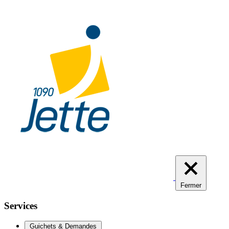
Aller
au
contenu
principal
Fermer
Services
Guichets & Demandes