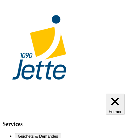
Aller
au
contenu
principal
Fermer
Services
Guichets & Demandes