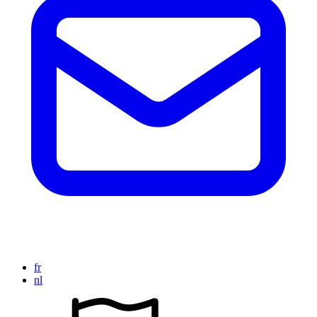
fr
nl