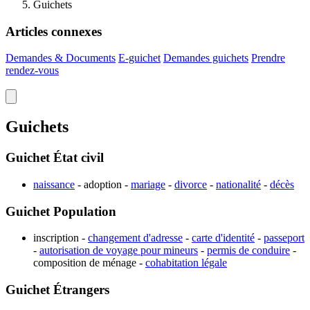
Guichets
Articles connexes
Demandes & Documents
E-guichet
Demandes guichets
Prendre
rendez-vous
Guichets
Guichet État civil
naissance
- adoption -
mariage
-
divorce
-
nationalité
-
décès
Guichet Population
inscription -
changement d'adresse
-
carte d'identité
-
passeport
-
autorisation de voyage pour mineurs
-
permis de conduire
-
composition de ménage -
cohabitation légale
Guichet Étrangers