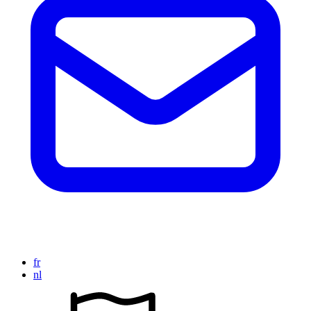
fr
nl