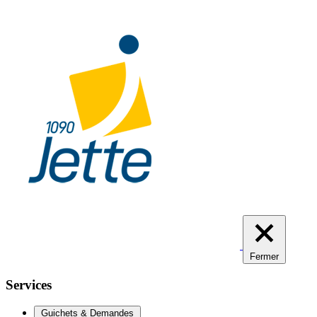
Aller
au
contenu
principal
Fermer
Services
Guichets & Demandes