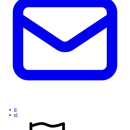
fr
nl