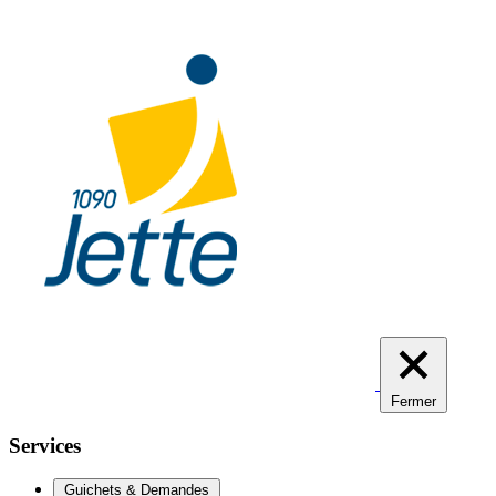
Aller
au
contenu
principal
Fermer
Services
Guichets & Demandes