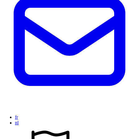
fr
nl