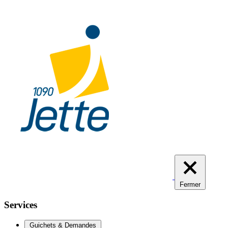
Aller
au
contenu
principal
Fermer
Services
Guichets & Demandes