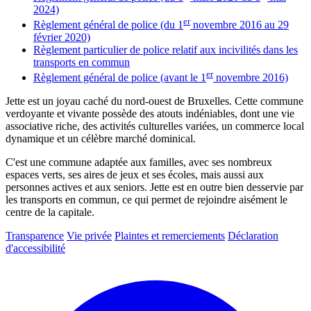
2024)
er
Règlement général de police (du 1
novembre 2016 au 29
février
2020)
Règlement particulier de police relatif aux incivilités dans les
transports en
commun
er
Règlement général de police (avant le 1
novembre
2016)
Jette est un joyau caché du nord-ouest de Bruxelles. Cette commune
verdoyante et vivante possède des atouts indéniables, dont une vie
associative riche, des activités culturelles variées, un commerce local
dynamique et un célèbre marché dominical.
C'est une commune adaptée aux familles, avec ses nombreux
espaces verts, ses aires de jeux et ses écoles, mais aussi aux
personnes actives et aux seniors. Jette est en outre bien desservie par
les transports en commun, ce qui permet de rejoindre aisément le
centre de la capitale.
Transparence
Vie privée
Plaintes et remerciements
Déclaration
d'accessibilité