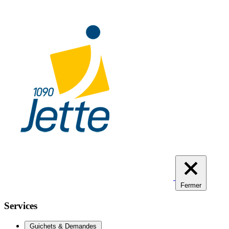
Aller
au
contenu
principal
Fermer
Services
Guichets & Demandes