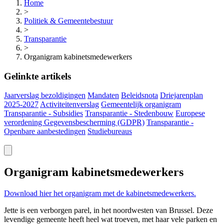
Home
>
Politiek & Gemeentebestuur
>
Transparantie
>
Organigram kabinetsmedewerkers
Gelinkte artikels
Jaarverslag bezoldigingen
Mandaten
Beleidsnota
Driejarenplan
2025-2027
Activiteitenverslag
Gemeentelijk organigram
Transparantie - Subsidies
Transparantie - Stedenbouw
Europese
verordening Gegevensbescherming (GDPR)
Transparantie -
Openbare aanbestedingen
Studiebureaus
Organigram kabinetsmedewerkers
Download hier het organigram met de
kabinetsmedewerkers.
Jette is een verborgen parel, in het noordwesten van Brussel. Deze
levendige gemeente heeft heel wat troeven, met haar vele parken en