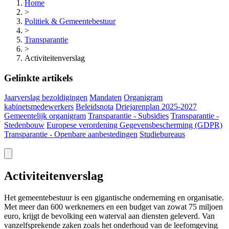
Home
>
Politiek & Gemeentebestuur
>
Transparantie
>
Activiteitenverslag
Gelinkte artikels
Jaarverslag bezoldigingen
Mandaten
Organigram
kabinetsmedewerkers
Beleidsnota
Driejarenplan 2025-2027
Gemeentelijk organigram
Transparantie - Subsidies
Transparantie -
Stedenbouw
Europese verordening Gegevensbescherming (GDPR)
Transparantie - Openbare aanbestedingen
Studiebureaus
Activiteitenverslag
Het gemeentebestuur is een gigantische onderneming en organisatie.
Met meer dan 600 werknemers en een budget van zowat 75 miljoen
euro, krijgt de bevolking een waterval aan diensten geleverd. Van
vanzelfsprekende zaken zoals het onderhoud van de leefomgeving