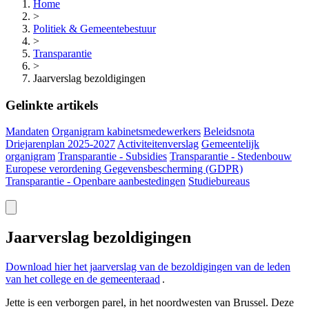
Home
>
Politiek & Gemeentebestuur
>
Transparantie
>
Jaarverslag bezoldigingen
Gelinkte artikels
Mandaten
Organigram kabinetsmedewerkers
Beleidsnota
Driejarenplan 2025-2027
Activiteitenverslag
Gemeentelijk
organigram
Transparantie - Subsidies
Transparantie - Stedenbouw
Europese verordening Gegevensbescherming (GDPR)
Transparantie - Openbare aanbestedingen
Studiebureaus
Jaarverslag bezoldigingen
Download hier het jaarverslag van de bezoldigingen van de leden
van het college en de
gemeenteraad
.
Jette is een verborgen parel, in het noordwesten van Brussel. Deze