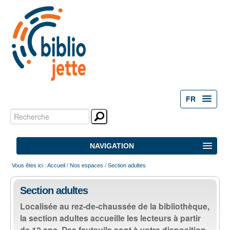
FR
Chercher par
Outils
personnels
Recherche
NAVIGATION
avancée…
Vous êtes ici :
Accueil
/
Nos espaces
/
Section adultes
ACCUEIL
Section adultes
ACTIVITÉS
Localisée au rez-de-chaussée de la bibliothèque,
la section adultes accueille les lecteurs à partir
NOS ESPACES
de 12 ans. Des fauteuils sont à votre disposition