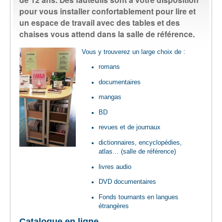
pour vous installer confortablement pour lire et
un espace de travail avec des tables et des
LIVRES / SERVICES
chaises vous attend dans la salle de référence.
ENSEIGNANTS
Vous y trouverez un large choix de :
romans
PLANTOTEK - GRAINOTHÈQUE
documentaires
mangas
INFOS PRATIQUES
BD
revues et de journaux
dictionnaires, encyclopédies,
atlas… (salle de référence)
livres audio
DVD documentaires
Fonds tournants en langues
étrangères
Catalogue en ligne