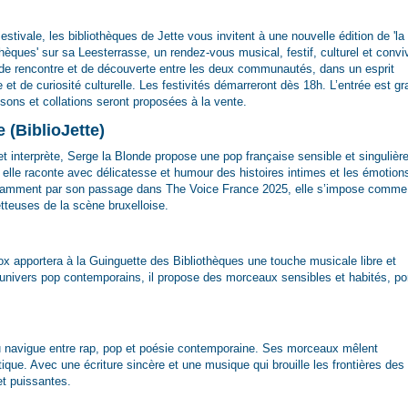
estivale, les bibliothèques de Jette vous invitent à une nouvelle édition de 'la
hèques' sur sa Leesterrasse, un rendez-vous musical, festif, culturel et conviv
e rencontre et de découverte entre les deux communautés, dans un esprit
 et de curiosité culturelle. Les festivités démarreront dès 18h. L’entrée est gr
ssons et collations seront proposées à la vente.
 (BiblioJette)
t interprète, Serge la Blonde propose une pop française sensible et singulièr
elle raconte avec délicatesse et humour des histoires intimes et les émotion
otamment par son passage dans The Voice France 2025, elle s’impose comme
tteuses de la scène bruxelloise.
x apportera à la Guinguette des Bibliothèques une touche musicale libre et
s univers pop contemporains, il propose des morceaux sensibles et habités, po
ou navigue entre rap, pop et poésie contemporaine. Ses morceaux mêlent
tique. Avec une écriture sincère et une musique qui brouille les frontières des
et puissantes.