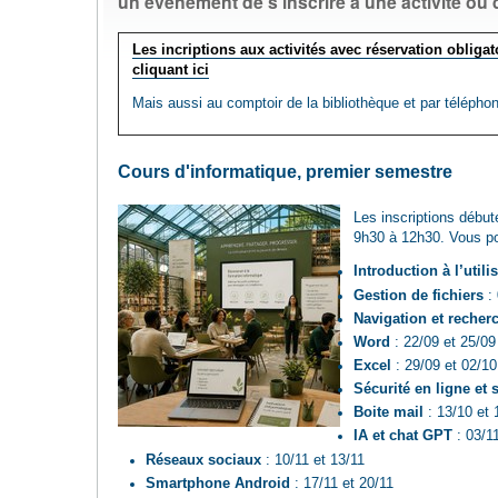
un événement de s'inscrire à une activité ou 
Les incriptions aux activités avec réservation obligato
cliquant ici
Mais aussi au comptoir de la bibliothèque et par télépho
Cours d'informatique, premier semestre
Les inscriptions début
9h30 à 12h30. Vous po
Introduction à l’util
Gestion de fichiers
: 
Navigation et recher
Word
: 22/09 et 25/09
Excel
: 29/09 et 02/10
Sécurité en ligne et 
Boite mail
: 13/10 et 
IA et chat GPT
: 03/11
Réseaux sociaux
: 10/11 et 13/11
Smartphone Android
: 17/11 et 20/11