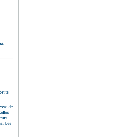
 de
petits
nesse de
xelles
teurs
ns. Les