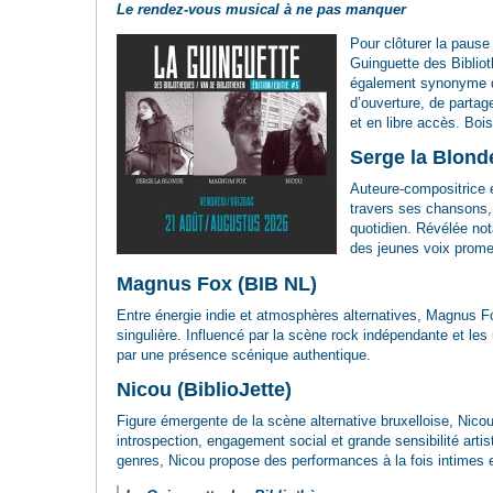
Le rendez-vous musical à ne pas manquer
Pour clôturer la pause 
Guinguette des Bibliot
également synonyme d
d’ouverture, de partage
et en libre accès. Boi
Serge la Blonde
Auteure-compositrice e
travers ses chansons, 
quotidien. Révélée n
des jeunes voix prome
Magnus Fox (BIB NL)
Entre énergie indie et atmosphères alternatives, Magnus Fo
singulière. Influencé par la scène rock indépendante et le
par une présence scénique authentique.
Nicou (BiblioJette)
Figure émergente de la scène alternative bruxelloise, Nic
introspection, engagement social et grande sensibilité artis
genres, Nicou propose des performances à la fois intimes 