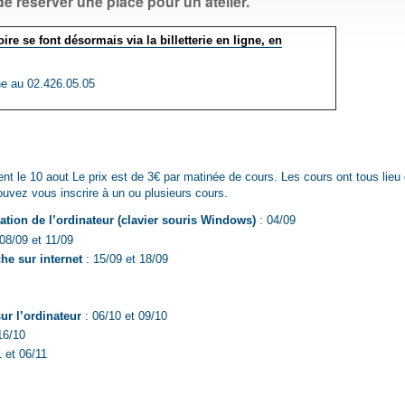
de réserver une place pour un atelier.
ire se font désormais via la billetterie en ligne, en
ne au 02.426.05.05
ent le 10 aout Le prix est de 3€ par matinée de cours. Les cours ont tous lieu
uvez vous inscrire à un ou plusieurs cours.
isation de l’ordinateur (clavier souris Windows)
: 04/09
08/09 et 11/09
che sur internet
: 15/09 et 18/09
sur l’ordinateur
: 06/10 et 09/10
16/10
 et 06/11