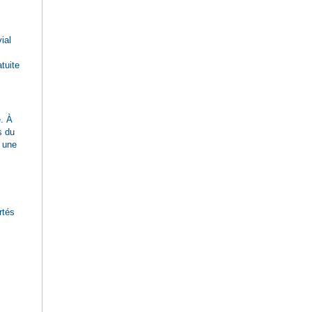
ial
atuite
e. À
s du
 une
rtés