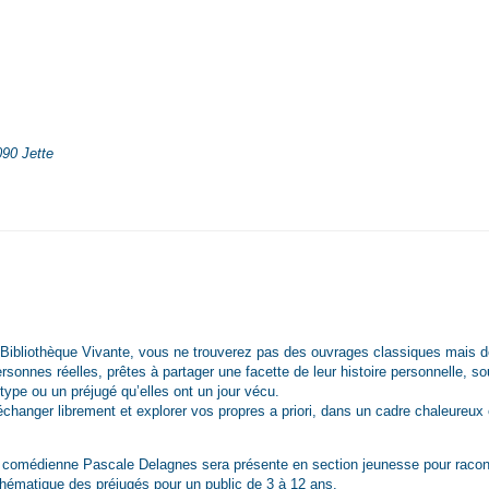
090 Jette
 Bibliothèque Vivante, vous ne trouverez pas des ouvrages classiques mais 
ersonnes réelles, prêtes à partager une facette de leur histoire personnelle, s
ype ou un préjugé qu’elles ont un jour vécu.
échanger librement et explorer vos propres a priori, dans un cadre chaleureux 
la comédienne Pascale Delagnes sera présente en section jeunesse pour racon
 thématique des préjugés pour un public de 3 à 12 ans.