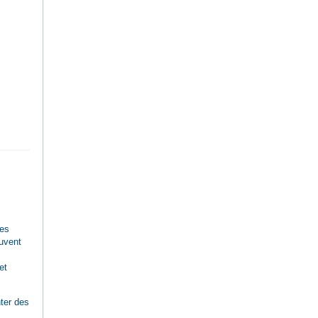
des
ouvent
et
ter des