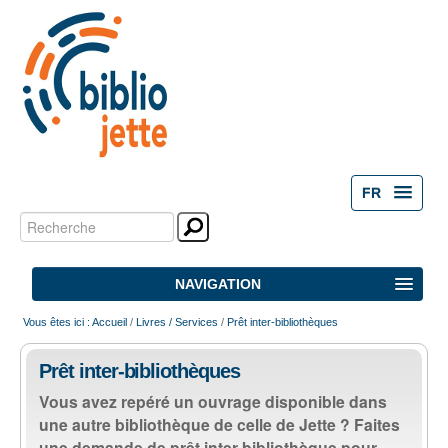
FR
Chercher par
Outils
personnels
Recherche
NAVIGATION
avancée…
Vous êtes ici :
Accueil
/
Livres / Services
/
Prêt inter-bibliothèques
ACCUEIL
Prêt inter-bibliothèques
ACTIVITÉS
Vous avez repéré un ouvrage disponible dans
une autre bibliothèque de celle de Jette ? Faites
NOS ESPACES
une demande de prêt inter-bibliothèque pour