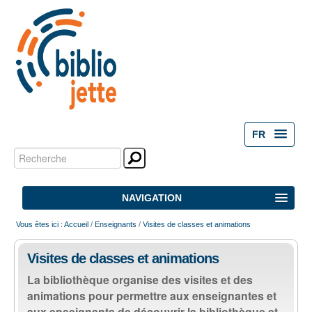
FR
Chercher par
Outils
personnels
Recherche
NAVIGATION
avancée…
Vous êtes ici :
Accueil
/
Enseignants
/
Visites de classes et animations
ACCUEIL
Visites de classes et animations
ACTIVITÉS
La bibliothèque organise des visites et des
animations pour permettre aux enseignantes et
NOS ESPACES
aux enseignants de découvrir la bibliothèque et