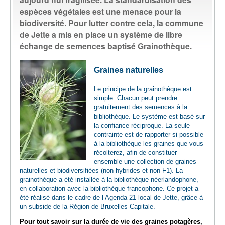
espèces végétales est une menace pour la
biodiversité. Pour lutter contre cela, la commune
LIVRES / SERVICES
de Jette a mis en place un système de libre
échange de semences baptisé Grainothèque.
ENSEIGNANTS
Graines naturelles
PLANTOTEK - GRAINOTHÈQUE
Le principe de la grainothèque est
simple. Chacun peut prendre
INFOS PRATIQUES
gratuitement des semences à la
bibliothèque. Le système est basé sur
la confiance réciproque. La seule
contrainte est de rapporter si possible
à la bibliothèque les graines que vous
récolterez, afin de constituer
ensemble une collection de graines
naturelles et biodiversifiées (non hybrides et non F1). La
grainothèque a été installée à la bibliothèque néerlandophone,
en collaboration avec la bibliothèque francophone. Ce projet a
été réalisé dans le cadre de l’Agenda 21 local de Jette, grâce à
un subside de la Région de Bruxelles-Capitale.
Pour tout savoir sur la durée de vie des graines potagères,