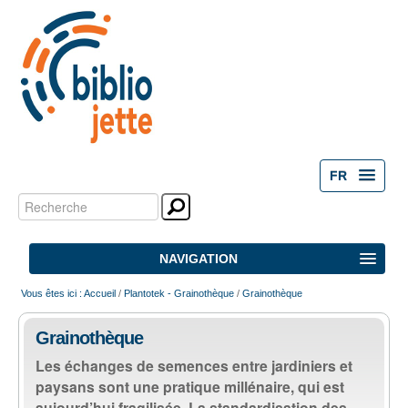
FR
Chercher par
Outils
personnels
Recherche
NAVIGATION
avancée…
Vous êtes ici :
Accueil
/
Plantotek - Grainothèque
/
Grainothèque
ACCUEIL
Grainothèque
ACTIVITÉS
Les échanges de semences entre jardiniers et
paysans sont une pratique millénaire, qui est
NOS ESPACES
aujourd’hui fragilisée. La standardisation des