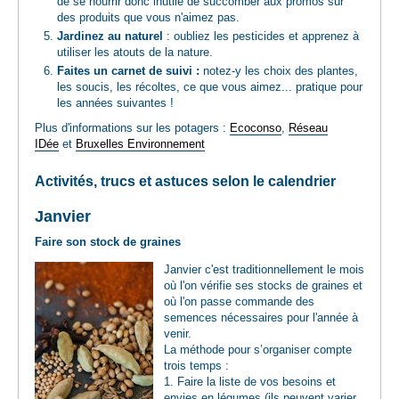
de se nourrir donc inutile de succomber aux promos sur
des produits que vous n'aimez pas.
Jardinez au naturel
: oubliez les pesticides et apprenez à
utiliser les atouts de la nature.
Faites un carnet de suivi :
notez-y les choix des plantes,
les soucis, les récoltes, ce que vous aimez... pratique pour
les années suivantes !
Plus d'informations sur les potagers :
Ecoconso
,
Réseau
IDée
et
Bruxelles Environnement
Activités, trucs et astuces selon le calendrier
Janvier
Faire son stock de graines
Janvier c'est traditionnellement le mois
où l'on vérifie ses stocks de graines et
où l'on passe commande des
semences nécessaires pour l'année à
venir.
La méthode pour s’organiser compte
trois temps :
1. Faire la liste de vos besoins et
envies en légumes (ils peuvent varier