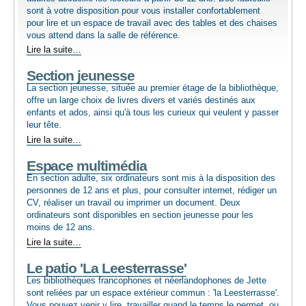
sont à votre disposition pour vous installer confortablement
pour lire et un espace de travail avec des tables et des chaises
LIVRES / SERVICES
vous attend dans la salle de référence.
Section
Lire la suite…
adultes
ENSEIGNANTS
Section jeunesse
-
La section jeunesse, située au premier étage de la bibliothèque,
offre un large choix de livres divers et variés destinés aux
PLANTOTEK - GRAINOTHÈQUE
enfants et ados, ainsi qu'à tous les curieux qui veulent y passer
leur tête.
Section
INFOS PRATIQUES
Lire la suite…
jeunesse
Espace multimédia
-
En section adulte, six ordinateurs sont mis à la disposition des
personnes de 12 ans et plus, pour consulter internet, rédiger un
CV, réaliser un travail ou imprimer un document. Deux
ordinateurs sont disponibles en section jeunesse pour les
moins de 12 ans.
Espace
Lire la suite…
multimédia
Le patio 'La Leesterrasse'
-
Les bibliothèques francophones et néerlandophones de Jette
sont reliées par un espace extérieur commun : 'la Leesterrasse'.
Vous pouvez venir y lire, travailler quand le temps le permet, ou