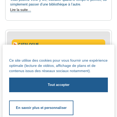
simplement passer d’une bibliothèque à l’autre.
Le
Lire la suite…
patio
'La
Leesterrasse'
-
CATALOGUE
MODALITES D'INSCRIPTION
Ce site utilise des cookies pour vous fournir une expérience
optimale (lecture de vidéos, affichage de plans et de
contenus issus des réseaux sociaux notamment).
MON COMPTE
En savoir plus et personnaliser