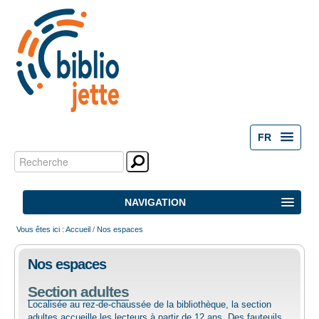
FR
Chercher par
Outils
personnels
Recherche
NAVIGATION
avancée…
Vous êtes ici :
Accueil
/
Nos espaces
ACCUEIL
Nos espaces
ACTIVITÉS
Section adultes
Localisée au rez-de-chaussée de la bibliothèque, la section
NOS ESPACES
adultes accueille les lecteurs à partir de 12 ans. Des fauteuils