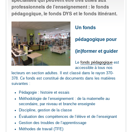
professionnels de l’enseignement : le fonds
pédagogique, le fonds DYS et le fonds itinérant.
LIVRES / SERVICES
Un fonds
ENSEIGNANTS
pédagogique pour
PLANTOTEK - GRAINOTHÈQUE
(in)former et guider
INFOS PRATIQUES
Le
fonds pédagogique
est
accessible à tous nos
lecteurs en section adultes. Il est classé dans le rayon 370-
378. Ce fonds est constitué de documents dans les matières
suivantes :
Pédagogie : histoire et essais
Méthodologie de l’enseignement : de la maternelle au
secondaire, par niveau et branche enseignée
Discipline, gestion de la classe
Évaluation des compétences de l’élève et de l’enseignant
Gestion des troubles de l’apprentissage
Méthodes de travail (TFE)