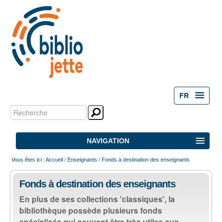
FR
Chercher par
Outils
personnels
Recherche
NAVIGATION
avancée…
Vous êtes ici :
Accueil
/
Enseignants
/
Fonds à destination des enseignants
ACCUEIL
Fonds à destination des enseignants
ACTIVITÉS
En plus de ses collections 'classiques', la
bibliothèque possède plusieurs fonds
NOS ESPACES
spécialisés qui peuvent être très utiles aux