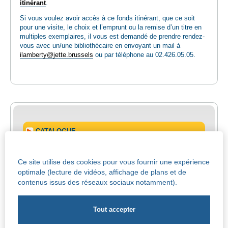
itinérant
.
Si vous voulez avoir accès à ce fonds itinérant, que ce soit
pour une visite, le choix et l’emprunt ou la remise d’un titre en
multiples exemplaires, il vous est demandé de prendre rendez-
vous avec un/une bibliothécaire en envoyant un mail à
ilamberty@jette.brussels
ou par téléphone au 02.426.05.05.
CATALOGUE
MODALITES D'INSCRIPTION
Ce site utilise des cookies pour vous fournir une expérience
optimale (lecture de vidéos, affichage de plans et de
contenus issus des réseaux sociaux notamment).
MON COMPTE