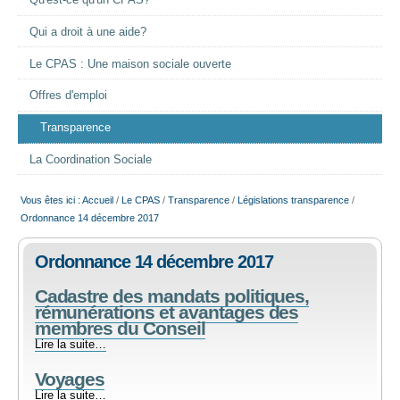
Qu'est-ce qu'un CPAS?
EMPLOI
Qui a droit à une aide?
Le CPAS : Une maison sociale ouverte
AIDE ALIMENTAIRE
Offres d'emploi
SENIORS
Transparence
La Coordination Sociale
CULTURE ET JEUNESSE
Vous êtes ici :
Accueil
/
Le CPAS
/
Transparence
/
Législations transparence
/
Ordonnance 14 décembre 2017
Ordonnance 14 décembre 2017
Cadastre des mandats politiques,
rémunérations et avantages des
membres du Conseil
Cadastre
Lire la suite…
des
Voyages
mandats
politiques,
Voyages
Lire la suite…