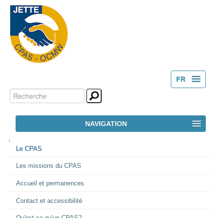
FR
Chercher par
Outils
NL
personnels
Recherche
NAVIGATION
avancée…
NAVIGATION
ACCUEIL
Le CPAS
Les missions du CPAS
LE CPAS
Accueil et permanences
ACTION SOCIALE
Contact et accessibilité