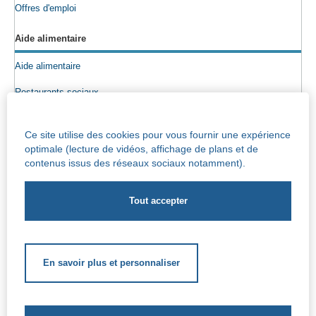
Offres d'emploi
Aide alimentaire
Aide alimentaire
Restaurants sociaux
Colis alimentaires
Ce site utilise des cookies pour vous fournir une expérience
Epicerie sociale
optimale (lecture de vidéos, affichage de plans et de
contenus issus des réseaux sociaux notamment).
Seniors
Info maisons de repos
Centre Iris – Maison de repos et de soins
Socio-culturel
En savoir plus et personnaliser
Soutien scolaire
Soutien extrascolaire