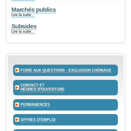
rémunérations
-
et
Marchés publics
avantages
Marchés
Lire la suite…
des
publics
membres
Subsides
-
du
Subsides
Lire la suite…
Conseil
-
-
FOIRE AUX QUESTIONS - EXCLUSION CHÔMAGE
CONTACT ET
HEURES D'OUVERTURE
PERMANENCES
OFFRES D'EMPLOI