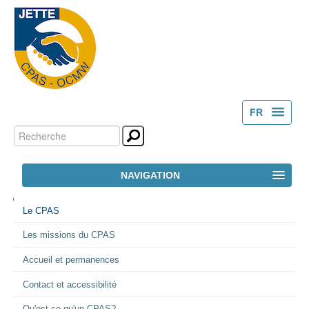
FR
Chercher par
Outils
NL
personnels
Recherche
NAVIGATION
avancée…
NAVIGATION
ACCUEIL
Le CPAS
Les missions du CPAS
LE CPAS
Accueil et permanences
ACTION SOCIALE
Contact et accessibilité