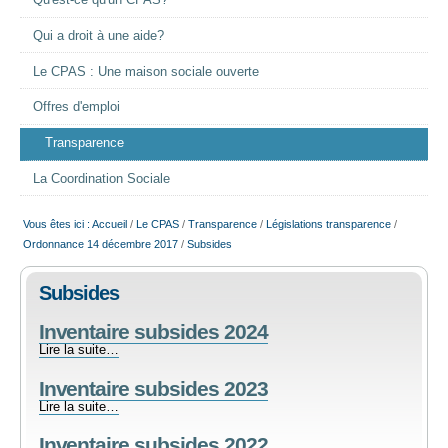
Qu'est-ce qu'un CPAS?
EMPLOI
Qui a droit à une aide?
Le CPAS : Une maison sociale ouverte
AIDE ALIMENTAIRE
Offres d'emploi
SENIORS
Transparence
La Coordination Sociale
CULTURE ET JEUNESSE
Vous êtes ici :
Accueil
/
Le CPAS
/
Transparence
/
Législations transparence
/
Ordonnance 14 décembre 2017
/
Subsides
Subsides
Inventaire subsides 2024
Inventaire
Lire la suite…
subsides
Inventaire subsides 2023
2024
-
Inventaire
Lire la suite…
subsides
Inventaire subsides 2022
2023