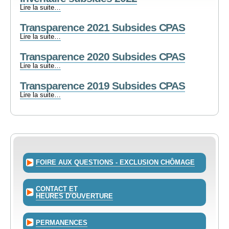
-
Inventaire
Lire la suite…
subsides
Transparence 2021 Subsides CPAS
2022
-
Transparence
Lire la suite…
2021
Transparence 2020 Subsides CPAS
Subsides
CPAS
Transparence
Lire la suite…
-
2020
Transparence 2019 Subsides CPAS
Subsides
CPAS
Transparence
Lire la suite…
-
2019
Subsides
CPAS
-
FOIRE AUX QUESTIONS - EXCLUSION CHÔMAGE
CONTACT ET
HEURES D'OUVERTURE
PERMANENCES