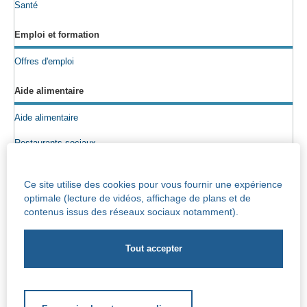
Santé
Emploi et formation
Offres d'emploi
Aide alimentaire
Aide alimentaire
Restaurants sociaux
Colis alimentaires
Ce site utilise des cookies pour vous fournir une expérience
Epicerie sociale
optimale (lecture de vidéos, affichage de plans et de
contenus issus des réseaux sociaux notamment).
Seniors
Info maisons de repos
Centre Iris – Maison de repos et de soins
Socio-culturel