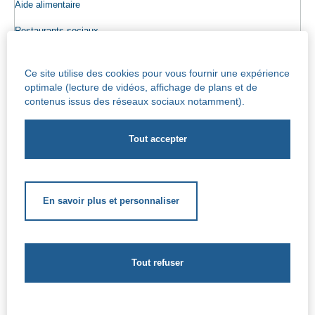
Aide alimentaire
Restaurants sociaux
Colis alimentaires
Ce site utilise des cookies pour vous fournir une expérience
Epicerie sociale
optimale (lecture de vidéos, affichage de plans et de
contenus issus des réseaux sociaux notamment).
Seniors
Info maisons de repos
Centre Iris – Maison de repos et de soins
Socio-culturel
En savoir plus et personnaliser
Soutien scolaire
Soutien extrascolaire
Aides complémentaires
Le CPAS de Jette - Rue de l’église Saint Pierre, 47 - 1090