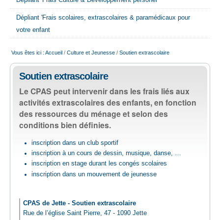
Dépliant 'Frais Culture & Développement personel'
EMPLOI
Dépliant 'Frais scolaires, extrascolaires & paramédicaux pour
votre enfant
AIDE ALIMENTAIRE
Vous êtes ici :
Accueil
/
Culture et Jeunesse
/
Soutien extrascolaire
SENIORS
Soutien extrascolaire
Le CPAS peut intervenir dans les frais liés aux
CULTURE ET JEUNESSE
activités extrascolaires des enfants, en fonction
des ressources du ménage et selon des
conditions bien définies.
inscription dans un club sportif
inscription à un cours de dessin, musique, danse, …
inscription en stage durant les congés scolaires
inscription dans un mouvement de jeunesse
CPAS de Jette - Soutien extrascolaire
Rue de l’église Saint Pierre, 47 - 1090 Jette