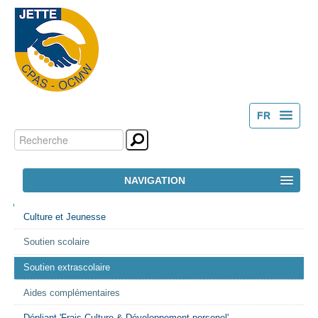
FR
Chercher par
Outils
NL
personnels
Recherche
NAVIGATION
avancée…
NAVIGATION
ACCUEIL
Culture et Jeunesse
Soutien scolaire
LE CPAS
Soutien extrascolaire
ACTION SOCIALE
Aides complémentaires