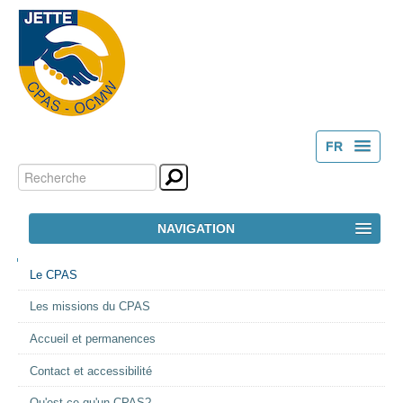
FR
Chercher par
Outils
NL
personnels
Recherche
NAVIGATION
avancée…
NAVIGATION
ACCUEIL
Le CPAS
Les missions du CPAS
LE CPAS
Accueil et permanences
ACTION SOCIALE
Contact et accessibilité