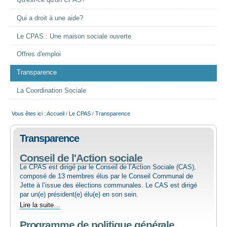
Qu'est-ce qu'un CPAS?
EMPLOI
Qui a droit à une aide?
Le CPAS : Une maison sociale ouverte
AIDE ALIMENTAIRE
Offres d'emploi
SENIORS
Transparence
La Coordination Sociale
CULTURE ET JEUNESSE
Vous êtes ici :
Accueil
/
Le CPAS
/
Transparence
Transparence
Conseil de l'Action sociale
Le CPAS est dirigé par le Conseil de l’Action Sociale (CAS),
composé de 13 membres élus par le Conseil Communal de
Jette à l’issue des élections communales. Le CAS est dirigé
par un(e) président(e) élu(e) en son sein.
Conseil
Lire la suite…
de
Programme de politique générale
l'Action