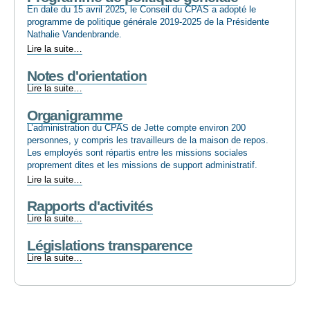
sociale
En date du 15 avril 2025, le Conseil du CPAS a adopté le
-
programme de politique générale 2019-2025 de la Présidente
Nathalie Vandenbrande.
Programme
Lire la suite…
de
Notes d'orientation
politique
générale
Notes
Lire la suite…
-
d'orientation
Organigramme
-
L’administration du CPAS de Jette compte environ 200
personnes, y compris les travailleurs de la maison de repos.
Les employés sont répartis entre les missions sociales
proprement dites et les missions de support administratif.
Organigramme
Lire la suite…
-
Rapports d'activités
Rapports
Lire la suite…
d'activités
Législations transparence
-
Législations
Lire la suite…
transparence
-