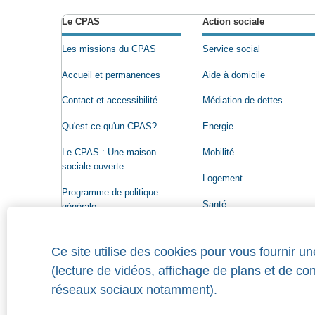
Le CPAS
Action sociale
Les missions du CPAS
Service social
Accueil et permanences
Aide à domicile
Contact et accessibilité
Médiation de dettes
Qu'est-ce qu'un CPAS?
Energie
Le CPAS : Une maison
Mobilité
sociale ouverte
Logement
Programme de politique
Santé
générale
Conseil de l'Action sociale
Ce site utilise des cookies pour vous fournir u
Organigramme
(lecture de vidéos, affichage de plans et de co
Offres d'emploi
réseaux sociaux notamment).
Qui a droit à une aide?