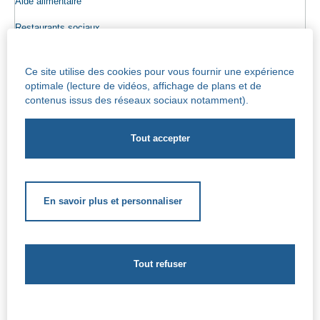
Aide alimentaire
Restaurants sociaux
Colis alimentaires
Ce site utilise des cookies pour vous fournir une expérience
Epicerie sociale
optimale (lecture de vidéos, affichage de plans et de
contenus issus des réseaux sociaux notamment).
Seniors
Info maisons de repos
Centre Iris – Maison de repos et de soins
Socio-culturel
En savoir plus et personnaliser
Soutien scolaire
Soutien extrascolaire
Aides complémentaires
Le CPAS de Jette - Rue de l’église Saint Pierre, 47 - 1090