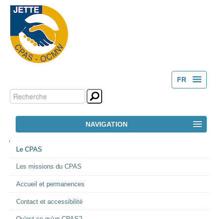
FR
Chercher par
Outils
NL
personnels
Recherche
NAVIGATION
avancée…
NAVIGATION
ACCUEIL
Le CPAS
Les missions du CPAS
LE CPAS
Accueil et permanences
ACTION SOCIALE
Contact et accessibilité