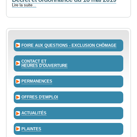
2017
Décret
Lire la suite…
-
et
ordonnance
du
16
mai
2019
-
FOIRE AUX QUESTIONS - EXCLUSION CHÔMAGE
CONTACT ET
HEURES D'OUVERTURE
PERMANENCES
OFFRES D'EMPLOI
ACTUALITÉS
PLAINTES