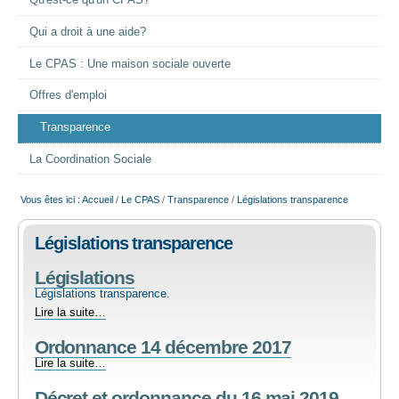
Qu'est-ce qu'un CPAS?
EMPLOI
Qui a droit à une aide?
Le CPAS : Une maison sociale ouverte
AIDE ALIMENTAIRE
Offres d'emploi
SENIORS
Transparence
La Coordination Sociale
CULTURE ET JEUNESSE
Vous êtes ici :
Accueil
/
Le CPAS
/
Transparence
/
Législations transparence
Législations transparence
Législations
Législations transparence.
Législations
Lire la suite…
-
Ordonnance 14 décembre 2017
Ordonnance
Lire la suite…
14
Décret et ordonnance du 16 mai 2019
décembre